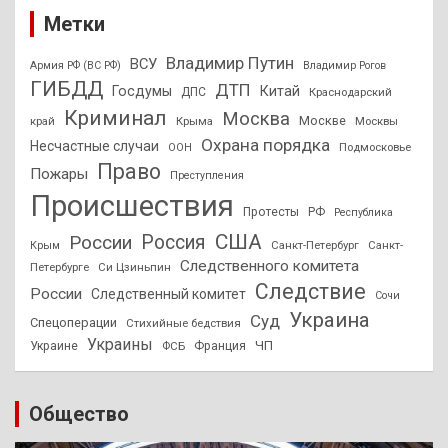
Метки
Владимир Путин
ВСУ
Армия РФ (ВС РФ)
Владимир Рогов
ГИБДД
ДТП
Госдумы
Китай
ДПС
Краснодарский
Криминал
Москва
Москве
край
Крыма
Москвы
Охрана порядка
Несчастные случаи
Подмосковье
ООН
Право
Пожары
Преступления
Происшествия
Протесты
РФ
Республика
США
России
Россия
Санкт-Петербург
Санкт-
Крым
Следственного комитета
Петербурге
Си Цзиньпин
Следствие
России
Следственный комитет
Сочи
Украина
Суд
Спецоперации
Стихийные бедствия
Украины
ЧП
Украине
ФСБ
Франция
Общество