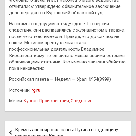
уголовного дела. И вот наконец 9 марта ведомства
отчитались: утверждено обвинительное заключение,
дело передано в Курганский областной суд.
На скамью подсудимых сядут двое. По версии
следствия, они расправились с журналистом в гараже,
после чего тело вывезли. Правда, его до сих пор не
нашли. Мотивом преступления стала
профессиональная деятельность Владимира
Кирсанова: кому-то он сильно мешал своими острыми
обличающими статьями. Кто именно заказал убийство,
пока неизвестно.
Российская газета — Неделя — Урал: №54(8999)
Источник:
rg.ru
Метки:
Курган
,
Происшествия
,
Следствие
Навигация
Кремль анонсировал планы Путина в годовщину
по