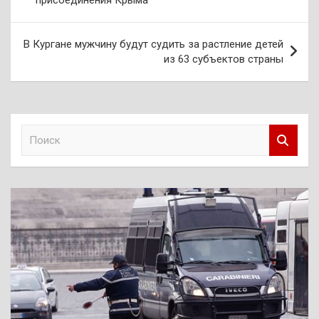
присоединения Крыма
записям
В Кургане мужчину будут судить за растление детей
из 63 субъектов страны
П
о
и
с
к