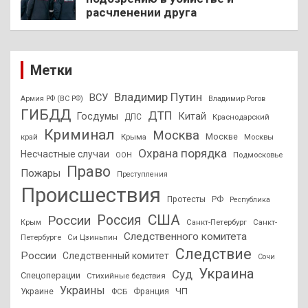
расчленении друга
Метки
Владимир Путин
ВСУ
Армия РФ (ВС РФ)
Владимир Рогов
ГИБДД
ДТП
Госдумы
Китай
ДПС
Краснодарский
Криминал
Москва
Москве
край
Крыма
Москвы
Охрана порядка
Несчастные случаи
Подмосковье
ООН
Право
Пожары
Преступления
Происшествия
Протесты
РФ
Республика
США
России
Россия
Санкт-Петербург
Санкт-
Крым
Следственного комитета
Петербурге
Си Цзиньпин
Следствие
России
Следственный комитет
Сочи
Украина
Суд
Спецоперации
Стихийные бедствия
Украины
ЧП
Украине
ФСБ
Франция