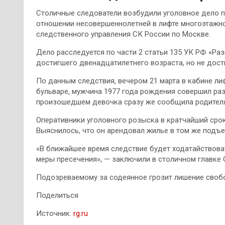
Столичные следователи возбудили уголовное дело п
отношении несовершеннолетней в лифте многоэтажно
следственного управления СК России по Москве.
Дело расследуется по части 2 статьи 135 УК РФ «Ра
достигшего двенадцатилетнего возраста, но не дост
По данным следствия, вечером 21 марта в кабине л
бульваре, мужчина 1977 года рождения совершил раз
произошедшем девочка сразу же сообщила родителям
Оперативники уголовного розыска в кратчайший сро
Выяснилось, что он арендовал жилье в том же подъе
«В ближайшее время следствие будет ходатайствова
меры пресечения», — заключили в столичном главке 
Подозреваемому за содеянное грозит лишение свобод
Поделиться
Источник:
rg.ru