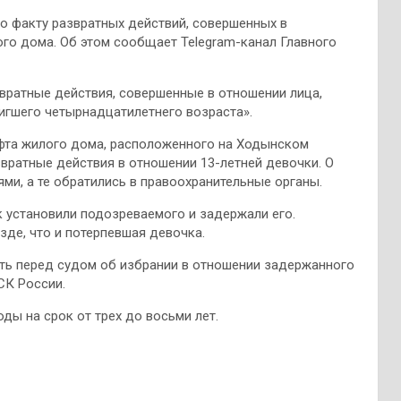
о факту развратных действий, совершенных в
го дома. Об этом сообщает Telegram-канал Главного
звратные действия, совершенные в отношении лица,
игшего четырнадцатилетнего возраста».
ифта жилого дома, расположенного на Ходынском
вратные действия в отношении 13-летней девочки. О
и, а те обратились в правоохранительные органы.
к установили подозреваемого и задержали его.
зде, что и потерпевшая девочка.
ть перед судом об избрании в отношении задержанного
СК России.
ы на срок от трех до восьми лет.