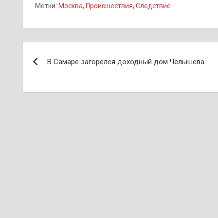
Метки:
Москва
,
Происшествия
,
Следствие
Навигация
В Самаре загорелся доходный дом Челышева
по
записям