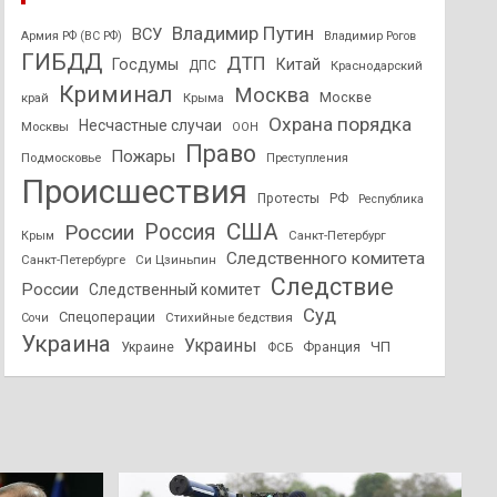
Владимир Путин
ВСУ
Армия РФ (ВС РФ)
Владимир Рогов
ГИБДД
ДТП
Госдумы
Китай
ДПС
Краснодарский
Криминал
Москва
Москве
край
Крыма
Охрана порядка
Несчастные случаи
Москвы
ООН
Право
Пожары
Подмосковье
Преступления
Происшествия
Протесты
РФ
Республика
США
России
Россия
Санкт-Петербург
Крым
Следственного комитета
Санкт-Петербурге
Си Цзиньпин
Следствие
России
Следственный комитет
Суд
Спецоперации
Стихийные бедствия
Сочи
Украина
Украины
ЧП
Украине
ФСБ
Франция