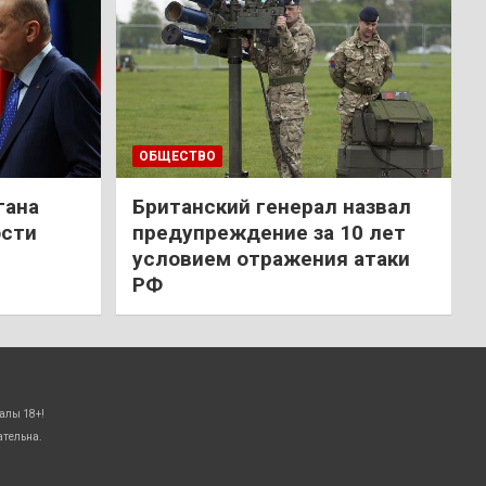
ОБЩЕСТВО
гана
Британский генерал назвал
ости
предупреждение за 10 лет
условием отражения атаки
РФ
алы 18+!
ательна.