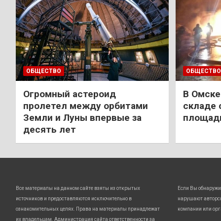
ОБЩЕСТВО
ОБЩЕСТВО
Огромный астероид
В Омске
пролетел между орбитами
складе 
Земли и Луны впервые за
площади
десять лет
Все материалы на данном сайте взяты из открытых
Если Вы обнаружи
источников и предоставляются исключительно в
нарушают авторс
ознакомительных целях. Права на материалы принадлежат
компании или орг
их владельцам. Администрация сайта ответственности за