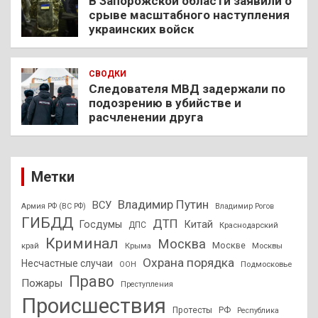
В Запорожской области заявили о
срыве масштабного наступления
украинских войск
СВОДКИ
Следователя МВД задержали по
подозрению в убийстве и
расчленении друга
Метки
Владимир Путин
ВСУ
Армия РФ (ВС РФ)
Владимир Рогов
ГИБДД
ДТП
Госдумы
Китай
ДПС
Краснодарский
Криминал
Москва
Москве
край
Крыма
Москвы
Охрана порядка
Несчастные случаи
Подмосковье
ООН
Право
Пожары
Преступления
Происшествия
Протесты
РФ
Республика