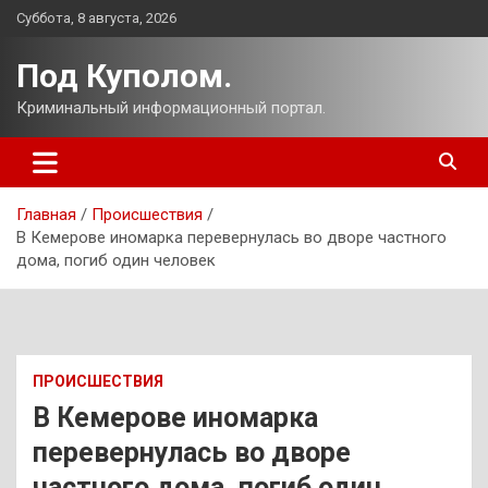
Перейти
Суббота, 8 августа, 2026
к
содержимому
Под Куполом.
Криминальный информационный портал.
Главная
Происшествия
В Кемерове иномарка перевернулась во дворе частного
дома, погиб один человек
ПРОИСШЕСТВИЯ
В Кемерове иномарка
перевернулась во дворе
частного дома, погиб один