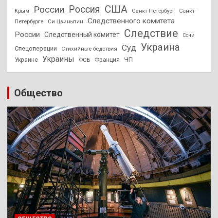
США
России
Россия
Санкт-Петербург
Санкт-
Крым
Следственного комитета
Петербурге
Си Цзиньпин
Следствие
России
Следственный комитет
Сочи
Украина
Суд
Спецоперации
Стихийные бедствия
Украины
ЧП
Украине
ФСБ
Франция
Общество