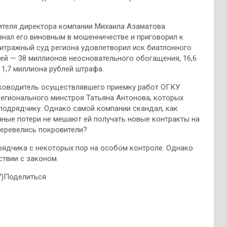
тителя директора компании Михаила Азаматова
знал его виновным в мошенничестве и приговорил к
битражный суд региона удовлетворил иск биатлонного
ей — 38 миллионов неосновательного обогащения, 16,6
 1,7 миллиона рублей штрафа.
уководитель осуществлявшего приемку работ ОГКУ
егионального минстроя Татьяна Антонова, которых
подрядчику. Однако самой компании скандал, как
онные потери не мешают ей получать новые контракты на
перевелись покровители?
рядчика с некоторых пор на особом контроле. Однако
ствии с законом.
7)Поделиться