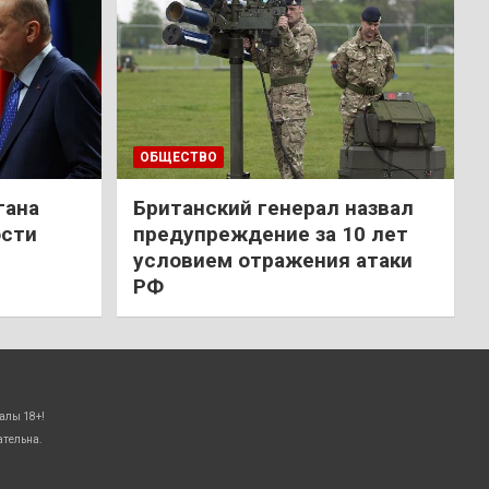
ОБЩЕСТВО
гана
Британский генерал назвал
ости
предупреждение за 10 лет
условием отражения атаки
РФ
алы 18+!
ательна.