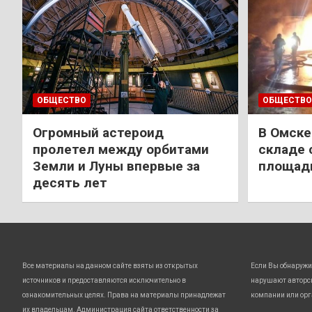
ОБЩЕСТВО
ОБЩЕСТВО
Огромный астероид
В Омске
пролетел между орбитами
складе 
Земли и Луны впервые за
площади
десять лет
Все материалы на данном сайте взяты из открытых
Если Вы обнаружи
источников и предоставляются исключительно в
нарушают авторс
ознакомительных целях. Права на материалы принадлежат
компании или орг
их владельцам. Администрация сайта ответственности за