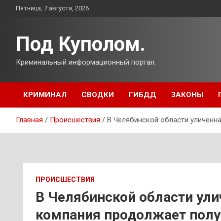
Перейти
Пятница, 7 августа, 2026
к
содержимому
Под Куполом.
Криминальный информационный портал.
КРИМИНАЛ
СВОДКИ
ГИБДД
ЗАКОНЫ
Главная
Происшествия
В Челябинской области уличенн
ПРОИСШЕСТВИЯ
В Челябинской области ули
компания продолжает полу