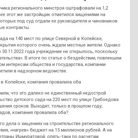
ика регионального минстроя оштрафовали на 1,2
нее этот же застройщик отметился хищениями на
которых под суд отдали ее руководителя и чиновников
ые контракты.
сада на 140 мест по улице Северной в Копейске,
ткрытия которого очень ждали местные жители. Однако
30.11.2022 года учреждение не открылось, поскольку
тельства». В итоге по статье о бездействии, повлекшем
м интересам общества и государства, компании
метили в надзорном ведомстве.
 в Копейске, компания провалила оба
или, что это далеко не единственный недострой
льство детского сада на 220 мест по улице Грибоедова
шения сроков. Выходит, только в прошлом году,
садов, компания провалила оба?
го дела о хищениях на строительстве регионального
твия, «нагрев» бюджет на 15 миллионов рублей. А на
етланы Ишмуратовой, опять-таки по расчетам