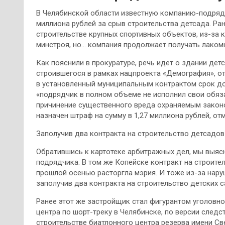
В Челябинской области известную компанию-подрядч
миллиона рублей за срыв строительства детсада. Ра
строительстве крупных спортивных объектов, из-за 
минстроя, но… компания продолжает получать лаком
Как пояснили в прокуратуре, речь идет о здании дет
строившегося в рамках нацпроекта «Демография», о
в установленный муниципальным контрактом срок до 
«подрядчик в полном объеме не исполнил свои обяза
причинение существенного вреда охраняемым законо
назначен штраф на сумму в 1,27 миллиона рублей, от
Заполучив два контракта на строительство детсадов
Обратившись к картотеке арбитражных дел, мы выясн
подрядчика. В том же Копейске контракт на строите
прошлой осенью расторгла мэрия. И тоже из-за нару
заполучив два контракта на строительство детских 
Ранее этот же застройщик стал фигурантом уголовно
центра по шорт-треку в Челябинске, по версии следс
строительстве биатлонного центра резерва имени Св