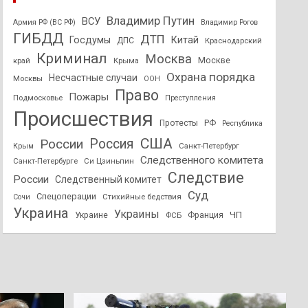
Владимир Путин
ВСУ
Армия РФ (ВС РФ)
Владимир Рогов
ГИБДД
ДТП
Госдумы
Китай
ДПС
Краснодарский
Криминал
Москва
Москве
край
Крыма
Охрана порядка
Несчастные случаи
Москвы
ООН
Право
Пожары
Подмосковье
Преступления
Происшествия
Протесты
РФ
Республика
США
России
Россия
Санкт-Петербург
Крым
Следственного комитета
Санкт-Петербурге
Си Цзиньпин
Следствие
России
Следственный комитет
Суд
Спецоперации
Стихийные бедствия
Сочи
Украина
Украины
ЧП
Украине
ФСБ
Франция