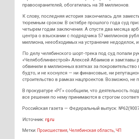
правоохранителей, обогатилась на 38 миллионов.
К слову, последняя история закончилась для замес
тюремным сроком. В октябре прошлого года суд при
четырем годам заключения. А спустя два месяца ар
центра о взыскании с подрядчика 57 миллионов рубл
миллиона, нееобходимых на устранение недоделок, и
По делу челябинского шорт-трека под суд попали р
«Челябоблинвестрой» Алексей Абаимов и замглавы р
обвинили в миллионных взятках за покровительство 
будто, и не коснулся — ни финансовые, ни репутаци
строительство в рамках нацпроектов. Возможно, не 
В прокуратуре «РГ» сообщили, что деятельность под
все решения по нему принимаются в строгом соответ
Российская газета — Федеральный выпуск: №62(900
Источник:
rg.ru
Метки:
Происшествия
,
Челябинская область
,
ЧП