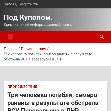
Перейти
Суббота, 8 августа, 2026
к
содержимому
Под Куполом.
Криминальный информационный портал.
Главная
Происшествия
Три человека погибли, семеро ранены в результате
обстрела ВСУ Перевальска в ЛНР
ПРОИСШЕСТВИЯ
Три человека погибли, семеро
ранены в результате обстрела
ВСУ Перевальска в ЛНР