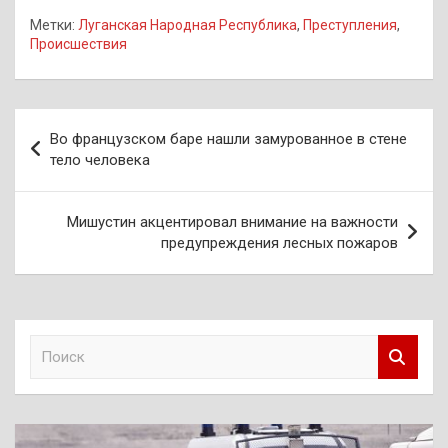
Метки:
Луганская Народная Республика
,
Преступления
,
Происшествия
Навигация
Во французском баре нашли замурованное в стене
по
тело человека
записям
Мишустин акцентировал внимание на важности
предупреждения лесных пожаров
П
о
и
с
к