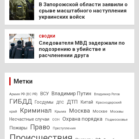
В Запорожской области заявили о
срыве масштабного наступления
украинских войск
СВОДКИ
Следователя МВД задержали по
подозрению в убийстве и
расчленении друга
Метки
Владимир Путин
ВСУ
Армия РФ (ВС РФ)
Владимир Рогов
ГИБДД
ДТП
Госдумы
Китай
ДПС
Краснодарский
Криминал
Москва
Москве
край
Крыма
Москвы
Охрана порядка
Несчастные случаи
Подмосковье
ООН
Право
Пожары
Преступления
Происшествия