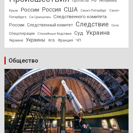
Протесты
РФ
Республика
США
России
Россия
Санкт-Петербург
Санкт-
Крым
Следственного комитета
Петербурге
Си Цзиньпин
Следствие
России
Следственный комитет
Сочи
Украина
Суд
Спецоперации
Стихийные бедствия
Украины
ЧП
Украине
ФСБ
Франция
Общество