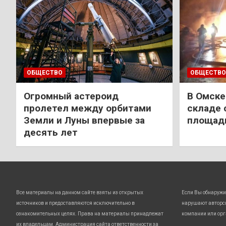
ОБЩЕСТВО
ОБЩЕСТВО
Огромный астероид
В Омске
пролетел между орбитами
складе 
Земли и Луны впервые за
площади
десять лет
Все материалы на данном сайте взяты из открытых
Если Вы обнаружи
источников и предоставляются исключительно в
нарушают авторс
ознакомительных целях. Права на материалы принадлежат
компании или орг
их владельцам. Администрация сайта ответственности за