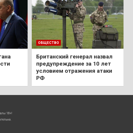
ОБЩЕСТВО
гана
Британский генерал назвал
ости
предупреждение за 10 лет
условием отражения атаки
РФ
алы 18+!
ательна.