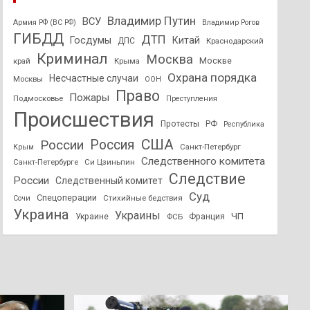
Владимир Путин
ВСУ
Армия РФ (ВС РФ)
Владимир Рогов
ГИБДД
ДТП
Госдумы
Китай
ДПС
Краснодарский
Криминал
Москва
Москве
край
Крыма
Охрана порядка
Несчастные случаи
Москвы
ООН
Право
Пожары
Подмосковье
Преступления
Происшествия
Протесты
РФ
Республика
США
России
Россия
Санкт-Петербург
Крым
Следственного комитета
Санкт-Петербурге
Си Цзиньпин
Следствие
России
Следственный комитет
Суд
Спецоперации
Стихийные бедствия
Сочи
Украина
Украины
ЧП
Украине
ФСБ
Франция