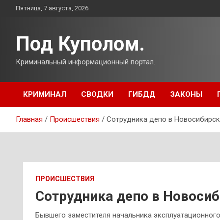
Перейти
Пятница, 7 августа, 2026
к
содержимому
Под Куполом.
Криминальный информационный портал.
КРИМИНАЛ
СВОДКИ
ГИБДД
ЗАКОНЫ
Главная
Происшествия
Сотрудника депо в Новосибирск
ПРОИСШЕСТВИЯ
Сотрудника депо в Новосиб
Бывшего заместителя начальника эксплуатационного