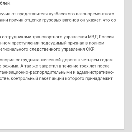
блей.
лучил от представителя кузбасского вагоноремонтного
ании причин отцепки грузовых вагонов он укажет, что со
а сотрудниками транспортного управления МВД России
енном преступлении подсудимый признал в полном
егионального следственного управления СКР.
ворил сотрудника железной дороги к четырем годам
режима. А так же запретил в течение трех лет после
рганизационно-распорядительными и административно-
тве, контрольный пакет акций которого принадлежит