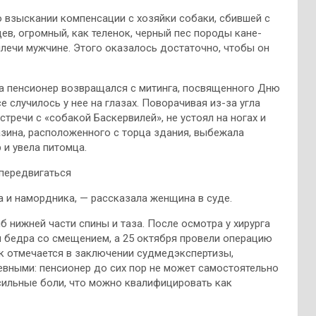
 взыскании компенсации с хозяйки собаки, сбившей с
ев, огромный, как теленок, черный пес породы кане-
плечи мужчине. Этого оказалось достаточно, чтобы он
да пенсионер возвращался с митинга, посвященного Дню
е случилось у нее на глазах. Поворачивая из-за угла
стречи с «собакой Баскервилей», не устоял на ногах и
газина, расположенного с торца здания, выбежала
 и увела питомца.
передвигаться
а и намордника, — рассказала женщина в суде.
 нижней части спины и таза. После осмотра у хирурга
 бедра со смещением, а 25 октября провели операцию
к отмечается в заключении судмедэкспертизы,
евными: пенсионер до сих пор не может самостоятельно
сильные боли, что можно квалифицировать как