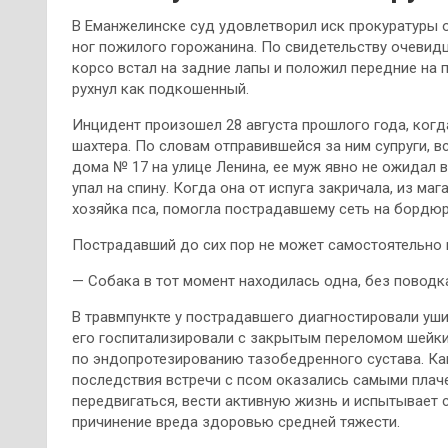
В Еманжелинске суд удовлетворил иск прокуратуры о
ног пожилого горожанина. По свидетельству очевидц
корсо встал на задние лапы и положил передние на 
рухнул как подкошенный.
Инцидент произошел 28 августа прошлого года, ког
шахтера. По словам отправившейся за ним супруги, вс
дома № 17 на улице Ленина, ее муж явно не ожидал в
упал на спину. Когда она от испуга закричала, из ма
хозяйка пса, помогла пострадавшему сеть на бордюр
Пострадавший до сих пор не может самостоятельно 
— Собака в тот момент находилась одна, без поводк
В травмпункте у пострадавшего диагностировали ушиб
его госпитализировали с закрытым переломом шейки
по эндопротезированию тазобедренного сустава. Ка
последствия встречи с псом оказались самыми плач
передвигаться, вести активную жизнь и испытывает 
причинение вреда здоровью средней тяжести.