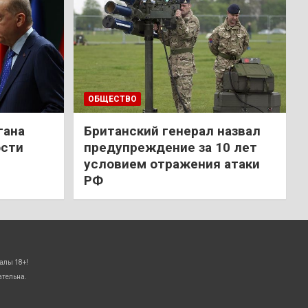
ОБЩЕСТВО
гана
Британский генерал назвал
ости
предупреждение за 10 лет
условием отражения атаки
РФ
алы 18+!
ательна.