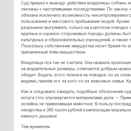
Суд пришел к выводу: действия владелицы собаки, 
связаны с наступившими последствиями. По закону 
обязана исключить возможность неконтролируемого
пользования и массового пребывания людей. Кроме 
разрешено выгуливать только на коротком поводке 
крупные и охранно-сторожевые породы должны быть 
культурных и образовательных учреждений, а также т
Поскольку собственник имущества несет бремя по е
причиненный этим имуществом.
Владелица пса так не считала. Она назвала произош
на внушительные размеры, отличается добрым нравом
обидит. Водить этого теленка на поводке, по ее сло
видимо, приняв его за кого-то из знакомых семьи. К
Как и следовало ожидать, подобные объяснения суд
испуга (что опровергается материалами дела. — Прим.
хозяйка, не привязавшая животное. В пользу постра
лекарства и 300 тысяч рублей компенсации моральн
намного дешевле.
Тем временем