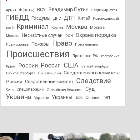
Владимир Путин
ВСУ
Армия РФ (ВС РФ)
Владимир Рогов
ГИБДД
ДТП
Госдумы
Китай
ДПС
Краснодарский
Криминал
Москва
Москве
край
Крыма
Охрана порядка
Несчастные случаи
Москвы
ООН
Право
Пожары
Подмосковье
Преступления
Происшествия
Протесты
РФ
Республика
США
России
Россия
Санкт-Петербург
Крым
Следственного комитета
Санкт-Петербурге
Си Цзиньпин
Следствие
России
Следственный комитет
Суд
Спецоперации
Стихийные бедствия
Сочи
Украина
Украины
ЧП
Украине
ФСБ
Франция