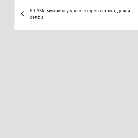
Навигация
В ГУМе мужчина упал со второго этажа, делая
по
селфи
записям