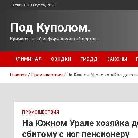
Перейти
Пятница, 7 августа, 2026
к
содержимому
Под Куполом.
Криминальный информационный портал.
КРИМИНАЛ
СВОДКИ
ГИБДД
ЗАКОНЫ
Главная
Происшествия
На Южном Урале хозяйка дога в
ПРОИСШЕСТВИЯ
На Южном Урале хозяйка д
сбитому с ног пенсионеру