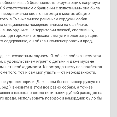
не обеспечившей безопасность окружающих, напрямую
«Об ответственном обращении с животными» она была
 передвижения своего питомца в местах общего
того, в Еманжелинске решением гордумы собак
со специальным номерным знаком на ошейнике,
в наморднике. На территории пляжей, спортивных,
ам, где горожане отдыхают, выгул и вовсе запрещен.
го содержанию, он обязан компенсировать и вред,
едшее несчастным случаем. Якобы ее собака, несмотря
, с удовольствием играет с детьми и даже мухи не
вам, нет необходимости. К пострадавшему пес подбежал,
роме того, тот и сам мог упасть — от неожиданности…
 не удовлетворили. Даже если бы пенсионер рухнул от
 ред.), виновата в этом все равно собака, а точнее
давшего взыскано около пяти тысяч рублей расходов на
ого вреда. Использовать поводок и намордник было бы