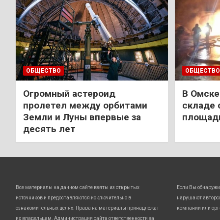
ОБЩЕСТВО
ОБЩЕСТВО
Огромный астероид
В Омске
пролетел между орбитами
складе 
Земли и Луны впервые за
площади
десять лет
Все материалы на данном сайте взяты из открытых
Если Вы обнаружи
источников и предоставляются исключительно в
нарушают авторс
ознакомительных целях. Права на материалы принадлежат
компании или орг
их владельцам. Администрация сайта ответственности за