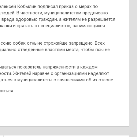
Алексей Кобылин подписал приказ о мерах по
людей. В частности, муниципалитетам предписано
я вреда здоровью граждан, а жителям не разрешается
жанки и прятать от специалистов, занимающихся
ессию собак отныне строжайше запрещено. Всех
циально отведенные властями места, чтобы псы не
ываться показатель напряженности в каждом
ности. Жителей наравне с организациями наделяют
ться в муниципалитеты с заявлениями об их отлове.
литься