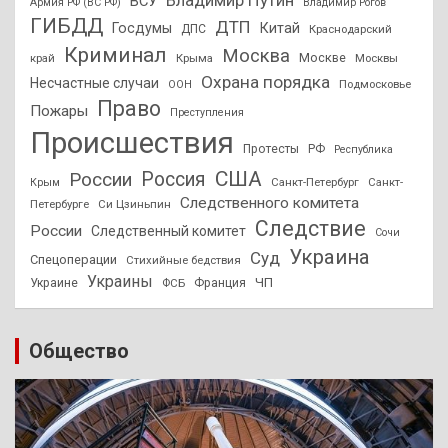
ВСУ
Армия РФ (ВС РФ)
Владимир Рогов
ГИБДД
ДТП
Госдумы
Китай
ДПС
Краснодарский
Криминал
Москва
Москве
край
Крыма
Москвы
Охрана порядка
Несчастные случаи
Подмосковье
ООН
Право
Пожары
Преступления
Происшествия
Протесты
РФ
Республика
США
России
Россия
Санкт-Петербург
Санкт-
Крым
Следственного комитета
Петербурге
Си Цзиньпин
Следствие
России
Следственный комитет
Сочи
Украина
Суд
Спецоперации
Стихийные бедствия
Украины
ЧП
Украине
ФСБ
Франция
Общество