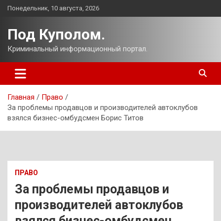
Перейти
Понедельник, 10 августа, 2026
к
содержимому
Под Куполом.
Криминальный информационный портал.
Главная
Право
За проблемы продавцов и производителей автоклубов
взялся бизнес-омбудсмен Борис Титов
ПРАВО
За проблемы продавцов и
производителей автоклубов
взялся бизнес-омбудсмен