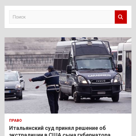
П
о
и
с
к
ПРАВО
Итальянский суд принял решение об
экстрадиции в США сына губернатора