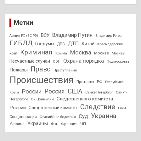
Метки
Владимир Путин
ВСУ
Армия РФ (ВС РФ)
Владимир Рогов
ГИБДД
ДТП
Госдумы
Китай
ДПС
Краснодарский
Криминал
Москва
Москве
край
Крыма
Москвы
Охрана порядка
Несчастные случаи
Подмосковье
ООН
Право
Пожары
Преступления
Происшествия
Протесты
РФ
Республика
США
России
Россия
Санкт-Петербург
Санкт-
Крым
Следственного комитета
Петербурге
Си Цзиньпин
Следствие
России
Следственный комитет
Сочи
Украина
Суд
Спецоперации
Стихийные бедствия
Украины
ЧП
Украине
ФСБ
Франция