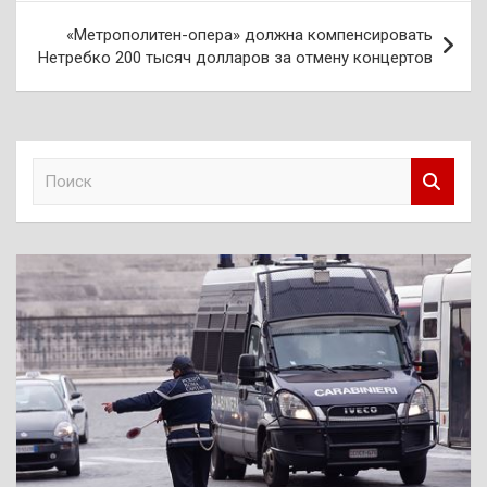
«Метрополитен-опера» должна компенсировать
Нетребко 200 тысяч долларов за отмену концертов
П
о
и
с
к