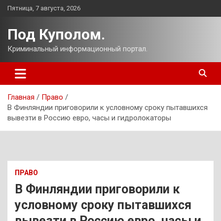
Перейти
Пятница, 7 августа, 2026
к
содержимому
Под Куполом.
Криминальный информационный портал.
Главная
Право
В Финляндии приговорили к условному сроку пытавшихся
вывезти в Россию евро, часы и гидролокаторы
ПРАВО
В Финляндии приговорили к
условному сроку пытавшихся
вывезти в Россию евро, часы и