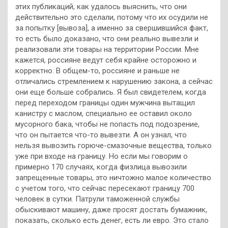
этих публикаций, как удалось выяснить, что они
действительно это сделали, потому что их осудили не
за попытку [вывоза], а именно за свершившийся факт,
то есть было доказано, что они реально вывезли и
реализовали эти товары на территории России. Мне
кажется, россияне ведут себя крайне осторожно и
корректно. В общем-то, россияне и раньше не
отличались стремлением к нарушению закона, а сейчас
они еще больше собрались. Я был свидетелем, когда
перед переходом границы один мужчина вытащил
канистру с маслом, специально ее оставил около
мусорного бака, чтобы не попасть под подозрение,
что он пытается что-то вывезти. А он узнал, что
нельзя вывозить горюче-смазочные вещества, только
уже при входе на границу. Но если мы говорим о
примерно 170 случаях, когда физлица вывозили
запрещенные товары, это ничтожно малое количество
с учетом того, что сейчас пересекают границу 700
человек в сутки. Патрули таможенной службы
обыскивают машину, даже просят достать бумажник,
показать, сколько есть денег, есть ли евро. Это стало