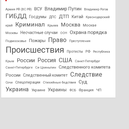
Владимир Путин
ВСУ
Армия РФ (ВС РФ)
Владимир Рогов
ГИБДД
ДТП
Госдумы
Китай
ДПС
Краснодарский
Криминал
Москва
Москве
край
Крыма
Охрана порядка
Несчастные случаи
Москвы
ООН
Право
Пожары
Подмосковье
Преступления
Происшествия
Протесты
РФ
Республика
США
России
Россия
Санкт-Петербург
Крым
Следственного комитета
Санкт-Петербурге
Си Цзиньпин
Следствие
России
Следственный комитет
Суд
Спецоперации
Стихийные бедствия
Сочи
Украина
Украины
ЧП
Украине
ФСБ
Франция