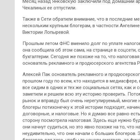
Месяц назад Янковскую заключили под домашний аре
Чекалиных ее отпустили.
Также в Сети обратили внимание, что в последние м
нескольким крупным блогерам, в частности Ангелин
Виктории Лопыревой.
Прошлым летом ФНС вменило долг по уплате налогов
она сообщила об этом сама, на странице в соцсети,
бухгалтерии. Сегодня же похоже на то, что налоговая
основатель рекламного и продюсерского агентства Pu
Алексей Пак основатель рекламного и продюсерского
прошлом году по всем, кто находится в медиасфере, 
все сидим в одних и тех же социальных сетях, как и 
заметили и решили всю эту историю проверить. Пото
рынок и вправду был очень нерегулируемый, многие н
блогеры потихонечку к этой истории подходят, начин
договорные, и налоговые. Но я думаю все равно ест
сторону посмотрела налоговая. Здесь еще нужно буде
они начнут судиться, но это явно похоже на то, что 
неудивительно, что они начали с больших блогеров.