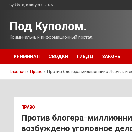
Перейти
Суббота, 8 августа, 2026
к
содержимому
Под Куполом.
Криминальный информационный портал.
КРИМИНАЛ
СВОДКИ
ГИБДД
ЗАКОНЫ
Главная
Право
Против блогера-миллионника Лерчек и 
ПРАВО
Против блогера-миллионни
возбуждено уголовное дел