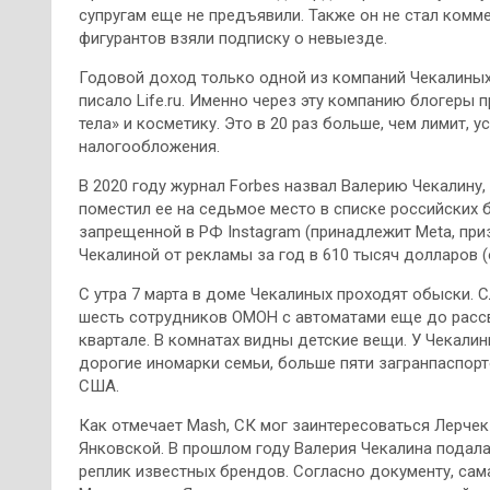
супругам еще не предъявили. Также он не стал ком
фигурантов взяли подписку о невыезде.
Годовой доход только одной из компаний Чекалиных
писало Life.ru. Именно через эту компанию блогер
тела» и косметику. Это в 20 раз больше, чем лимит,
налогообложения.
В 2020 году журнал Forbes назвал Валерию Чекалину,
поместил ее на седьмое место в списке российских 
запрещенной в РФ Instagram (принадлежит Meta, при
Чекалиной от рекламы за год в 610 тысяч долларов (
С утра 7 марта в доме Чекалиных проходят обыски. 
шесть сотрудников ОМОН с автоматами еще до рассв
квартале. В комнатах видны детские вещи. У Чекалин
дорогие иномарки семьи, больше пяти загранпаспорт
США.
Как отмечает Mash, СК мог заинтересоваться Лерчек
Янковской. В прошлом году Валерия Чекалина подала
реплик известных брендов. Согласно документу, сама