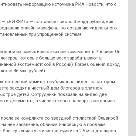
ментировать информацию источника РИА Новости, что с
 — «БИ ФИТ» — составляет около 3 млрд рублей, как
ы продавали онлайн-марафоны по созданию «идеального
 установленный при упрощенной системе
 «одной из самых известных инстамамочек в России». Он
блогеров, которые больше всех зарабатывают в
знанной экстремистской в России). Forbes оценил доход
около 46 млн рублей).
Следственный комитет опубликовал видео, на котором
ета заходят в частный дом блогеров в элитном
ых трое детей. Сотрудники показали на видео две
ов и документы, в числе которых паспорт гражданина
 после ее конфликта со звездной стилисткой Эльвирой
 на нее заявление, обвинив Янковскую в продаже
 блогер купила у стилистки сумку за 2,5 млн долларов.