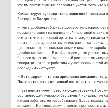
блогеров для того, чтобы те начали смотреть за фин
что им светит лишение свободы с учетом того, что у н
Комментирует
руководитель налоговой практики ю
Екатерина Болдинова
:
— Тема дробления бизнеса достаточно распространен
нормально, живут на пониженной налоговой ставке,
считают, что налоговый орган их не увидит никогда
органы очень здорово научились раскрывать схемы д
денежные потоки, сколько люди и компании зарабат
дробления бизнеса. В этой истории даже уже по тому
бизнеса здесь имеется в полный рост, поэтому подпа
товарищи, которые работали и участвовали в этой и
необходимых структур.
— Есть версия, что она привлекла внимание, ког
Получается, это единичный конфликт, а не масс
— Эта версия имеет право на существование. Потому 
составляющей, неважно, был личный конфликт, не был
начали работать, ее разрабатывать. Здесь, похоже, с
возможна. Но здесь сложно делать прогнозы, я дум