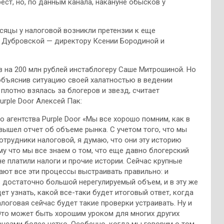
ст, но, по данным канала, накануне обысков у
есяцы у налоговой возникли претензии к еще
е Дубровской — директору Ксении Бородиной и
 на 200 млн рублей инстаблогеру Саше Митрошиной. Но
 объяснив ситуацию своей халатностью в ведении
 плотно взялась за блогеров и звезд, считает
rple Door Алексей Пак:
 агентства Purple Door «Мы все хорошо помним, как в
вышел отчет об объеме рынка. С учетом того, что мы
сотрудники налоговой, я думаю, что они эту историю
му что мы все знаем о том, что еще давно блогерский
е платили налоги и прочие истории. Сейчас крупные
ают все эти процессы выстраивать правильно: и
ь достаточно большой нерегулируемый объем, и в эту же
т узнать, какой все-таки будет итоговый ответ, когда
налоговая сейчас будет такие проверки устраивать. Ну и
 Это может быть хорошим уроком для многих других