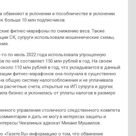
а обвиняют в уклонении и пособничестве в уклонении
чек больше 10 млн подписчиков.
рские фитнес-марафоны по снижению веса. Также
ции СК, супруги использовали мошеннические схемы,
ния.
0-го по июль 2022 года использовала упрощенную
 по ней составляет 150 млн рублей в год. На своем
около 110 млн рублей в год, что укладывается в данный
изации фитнес-марафонов она получала в существенно
 на общую систему налогообложения и не уплачивала
а расчетные счета, открытые на ИП супруга и других
ила бизнес и уклонилась от уплаты налогов в размере
венного управления столичного следственного комитета
 комментарии я дать не могу в интересах защиты и
интересы Чекалиных адвокат Михаил Мушаилов.
ю «Газете.Ru» информацию о том, что обвинение