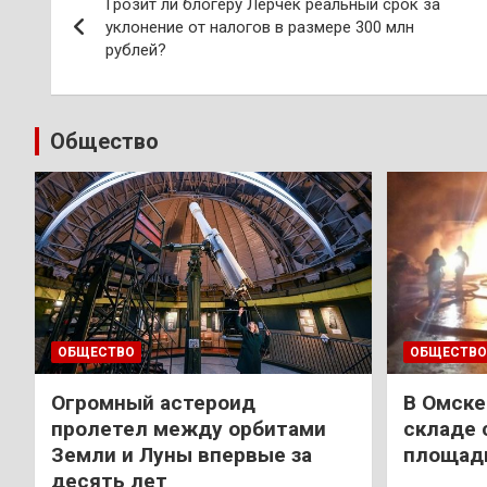
Грозит ли блогеру Лерчек реальный срок за
по
уклонение от налогов в размере 300 млн
рублей?
записям
Общество
ОБЩЕСТВО
ОБЩЕСТВО
Огромный астероид
В Омске
пролетел между орбитами
складе 
Земли и Луны впервые за
площади
десять лет