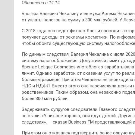
Обновлено в 14:14
Блогера Валерию Чекалину и ее мужа Артема Чекалин
от уплаты налогов на сумму в 300 млн рублей. У Лер
С 2018 года она ведет фитнес-блог и проводит авто
получает доходы от рекламы косметики. По информа
чтобы обойти существующую систему налогообложе
По данным следствия, Валерия Чекалина с июля 202
систему налогообложения. Допустимый лимит доходов
бренде Letique Cosmetics инстаблогер зарабатывала 
лимит. Однако заработок от оказания услуг по реал
большем размере. При этом Чекалина не переходила
НДС и НДФЛ. Вместо этого она перечисляла деньги н
родственников. Таким образом, она незаконно подел
более 300 млн рублей.
Задерживать супругов следователи Главного следст
не стали. «У них все хорошо, они едут домой. Другие
следствия», — сказал Business FM представляющий 
При этом он отказался подтвердить ранее озвученну