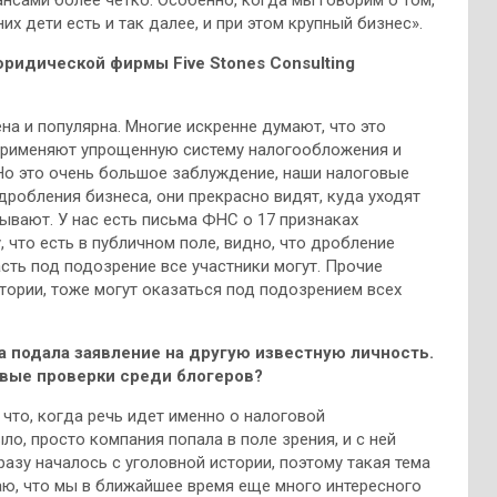
ансами более четко. Особенно, когда мы говорим о том,
их дети есть и так далее, и при этом крупный бизнес».
ридической фирмы Five Stones Consulting
а и популярна. Многие искренне думают, что это
 применяют упрощенную систему налогообложения и
. Но это очень большое заблуждение, наши налоговые
робления бизнеса, они прекрасно видят, куда уходят
ывают. У нас есть письма ФНС о 17 признаках
, что есть в публичном поле, видно, что дробление
сть под подозрение все участники могут. Прочие
стории, тоже могут оказаться под подозрением всех
да подала заявление на другую известную личность.
овые проверки среди блогеров?
что, когда речь идет именно о налоговой
о, просто компания попала в поле зрения, и с ней
разу началось с уголовной истории, поэтому такая тема
аю, что мы в ближайшее время еще много интересного