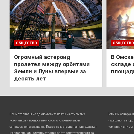
ОБЩЕСТВО
ОБЩЕСТВО
Огромный астероид
В Омске
пролетел между орбитами
складе 
Земли и Луны впервые за
площади
десять лет
Все материалы на данном сайте взяты из открытых
Если Вы обнаружи
источников и предоставляются исключительно в
нарушают авторс
ознакомительных целях. Права на материалы принадлежат
компании или орг
их владельцам. Администрация сайта ответственности за