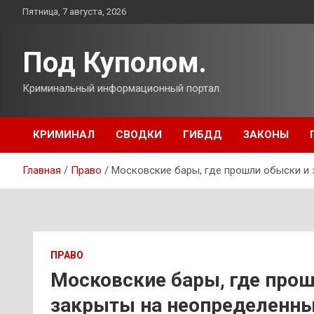
Перейти
Пятница, 7 августа, 2026
к
содержимому
Под Куполом.
Криминальный информационный портал.
КРИМИНАЛ
СВОДКИ
ГИБДД
ЗАКОНЫ
Главная
Право
Московские бары, где прошли обыски и
ПРАВО
Московские бары, где про
закрыты на неопределенны