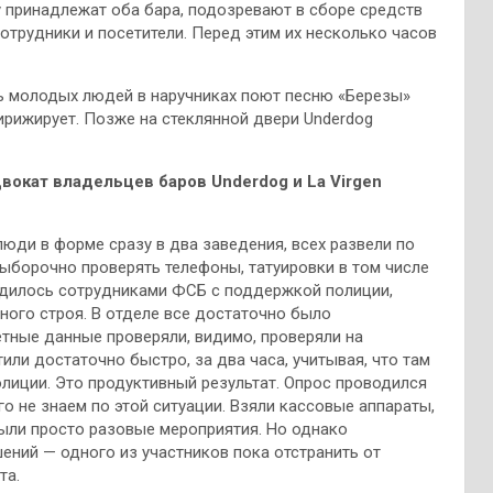
у принадлежат оба бара, подозревают в сборе средств
отрудники и посетители. Перед этим их несколько часов
ть молодых людей в наручниках поют песню «Березы»
дирижирует. Позже на стеклянной двери Underdog
вокат владельцев баров Underdog и La Virgen
юди в форме сразу в два заведения, всех развели по
выборочно проверять телефоны, татуировки в том числе
водилось сотрудниками ФСБ с поддержкой полиции,
ного строя. В отделе все достаточно было
етные данные проверяли, видимо, проверяли на
тили достаточно быстро, за два часа, учитывая, что там
олиции. Это продуктивный результат. Опрос проводился
о не знаем по этой ситуации. Взяли кассовые аппараты,
были просто разовые мероприятия. Но однако
шений — одного из участников пока отстранить от
та.