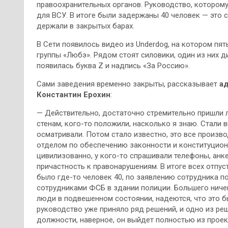
правоохранительных органов. Руководство, котором
для ВСУ. В итоге были задержаны 40 человек — это с
держали в закрытых барах.
В Сети появилось видео из Underdog, на котором пя
группы «Любэ». Рядом стоят силовики, один из них 
появилась буква Z и надпись «За Россию».
Сами заведения временно закрыты, рассказывает
ад
Константин Ерохин
:
— Действительно, достаточно стремительно пришли л
стенам, кого-то положили, насколько я знаю. Стали 
осматривали. Потом стало известно, это все произ
отделом по обеспечению законности и конституцион
цивилизованно, у кого-то спрашивали телефоны, анк
причастность к правонарушениям. В итоге всех отпус
было где-то человек 40, по заявлению сотрудника п
сотрудниками ФСБ в здании полиции. Большего ничег
люди в подвешенном состоянии, надеются, что это 
руководство уже приняло ряд решений, и одно из ре
должности, наверное, он выйдет полностью из проек