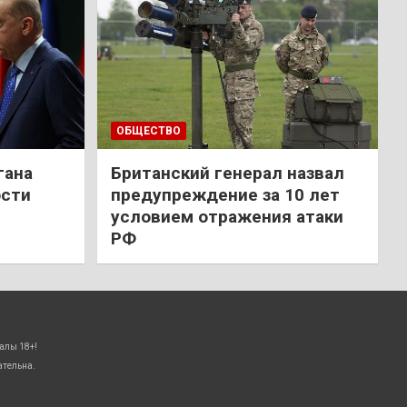
ОБЩЕСТВО
гана
Британский генерал назвал
ости
предупреждение за 10 лет
условием отражения атаки
РФ
алы 18+!
ательна.