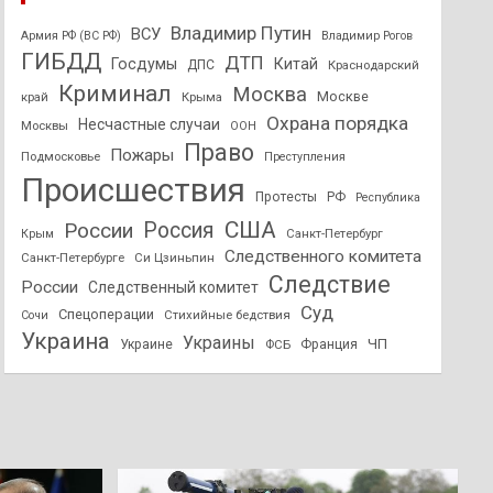
Владимир Путин
ВСУ
Армия РФ (ВС РФ)
Владимир Рогов
ГИБДД
ДТП
Госдумы
Китай
ДПС
Краснодарский
Криминал
Москва
Москве
край
Крыма
Охрана порядка
Несчастные случаи
Москвы
ООН
Право
Пожары
Подмосковье
Преступления
Происшествия
Протесты
РФ
Республика
США
России
Россия
Санкт-Петербург
Крым
Следственного комитета
Санкт-Петербурге
Си Цзиньпин
Следствие
России
Следственный комитет
Суд
Спецоперации
Стихийные бедствия
Сочи
Украина
Украины
ЧП
Украине
ФСБ
Франция