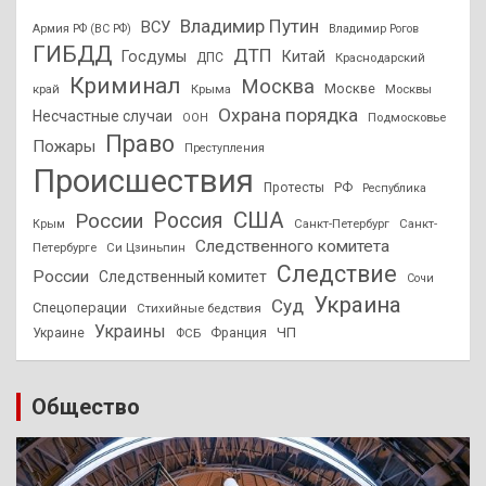
Владимир Путин
ВСУ
Армия РФ (ВС РФ)
Владимир Рогов
ГИБДД
ДТП
Госдумы
Китай
ДПС
Краснодарский
Криминал
Москва
Москве
край
Крыма
Москвы
Охрана порядка
Несчастные случаи
Подмосковье
ООН
Право
Пожары
Преступления
Происшествия
Протесты
РФ
Республика
США
России
Россия
Санкт-Петербург
Санкт-
Крым
Следственного комитета
Петербурге
Си Цзиньпин
Следствие
России
Следственный комитет
Сочи
Украина
Суд
Спецоперации
Стихийные бедствия
Украины
ЧП
Украине
ФСБ
Франция
Общество