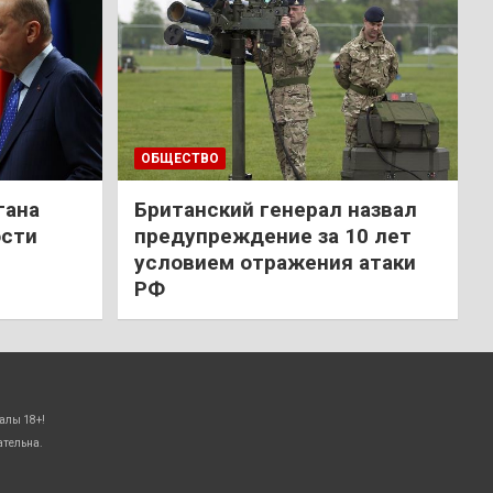
ОБЩЕСТВО
гана
Британский генерал назвал
ости
предупреждение за 10 лет
условием отражения атаки
РФ
алы 18+!
ательна.