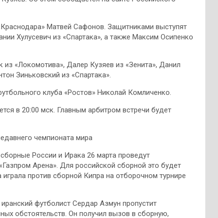
 «Краснодара» Матвей Сафонов. Защитниками выступят
ании Хулусевич из «Спартака», а также Максим Осипенко
 из «Локомотива», Далер Кузяев из «Зенита», Данил
нтон Зиньковский из «Спартака».
утбольного клуба «Ростов» Николай Комличенко.
ется в 20:00 мск. Главным арбитром встречи будет
недавнего чемпионата мира
 сборные России и Ирака 26 марта проведут
«Газпром Арена». Для российской сборной это будет
а играла против сборной Кипра на отборочном турнире
о иранский футболист Сердар Азмун пропустит
ных обстоятельств. Он получил вызов в сборную,