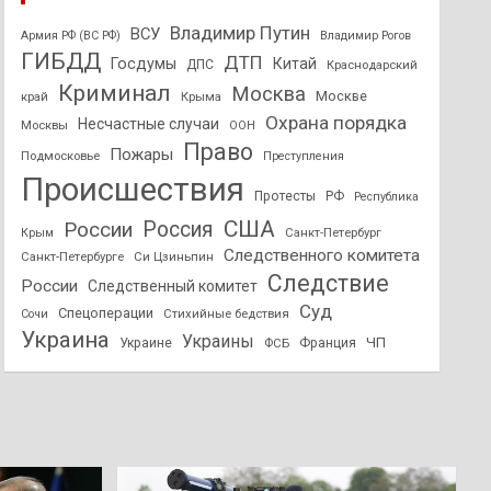
Владимир Путин
ВСУ
Армия РФ (ВС РФ)
Владимир Рогов
ГИБДД
ДТП
Госдумы
Китай
ДПС
Краснодарский
Криминал
Москва
Москве
край
Крыма
Охрана порядка
Несчастные случаи
Москвы
ООН
Право
Пожары
Подмосковье
Преступления
Происшествия
Протесты
РФ
Республика
США
России
Россия
Санкт-Петербург
Крым
Следственного комитета
Санкт-Петербурге
Си Цзиньпин
Следствие
России
Следственный комитет
Суд
Спецоперации
Стихийные бедствия
Сочи
Украина
Украины
ЧП
Украине
ФСБ
Франция