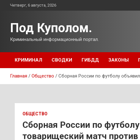
Перейти
Четверг, 6 августа, 2026
к
содержимому
Под Куполом.
Криминальный информационный портал.
КРИМИНАЛ
СВОДКИ
ГИБДД
ЗАКОНЫ
Главная
Общество
Сборная России по футболу объявил
ОБЩЕСТВО
Сборная России по футболу
товарищеский матч против