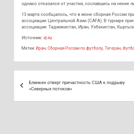
однако отказался от участия, сославшись на некие 
13 марта сообщалось, что в июне сборная России пр
ассоциации Центральной Азии (CAFA). В турнире при
ассоциации: Таджикистан, Иран, Узбекистан, Кыргызс
Источник:
iz.ru
Метки:
Иран
,
Сборная России по футболу
,
Тегеран
,
Футб
Навигация
Блинкен отверг причастность США к подрыву
по
«Северных потоков»
записям