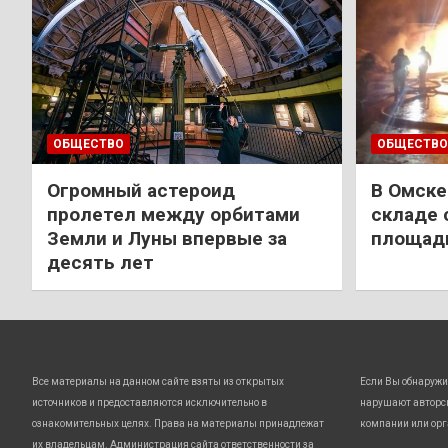
ОБЩЕСТВО
ОБЩЕСТВО
Огромный астероид
В Омске
пролетел между орбитами
складе 
Земли и Луны впервые за
площади
десять лет
Все материалы на данном сайте взяты из открытых
Если Вы обнаружи
источников и предоставляются исключительно в
нарушают авторс
ознакомительных целях. Права на материалы принадлежат
компании или орг
их владельцам. Администрация сайта ответственности за