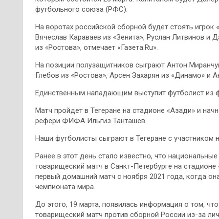
футбольного союза (РФС).
На воротах российской сборной будет стоять игрок
Вячеслав Караваев из «Зенита», Руслан Литвинов и Д
из «Ростова», отмечает «Газета.Ru».
На позиции полузащитников сыграют Антон Миранчук
Глебов из «Ростова», Арсен Захарян из «Динамо» и А
Единственным нападающим выступит футболист из ф
Матч пройдет в Тегеране на стадионе «Азади» и начн
рефери ФИФА Ильгиз Танташев.
Наши футболисты сыграют в Тегеране с участником 
Ранее в этот день стало известно, что национальные
товарищеский матч в Санкт-Петербурге на стадионе 
первый домашний матч с ноября 2021 года, когда он
чемпионата мира.
До этого, 19 марта, появилась информация о том, чт
товарищеский матч против сборной России из-за лич