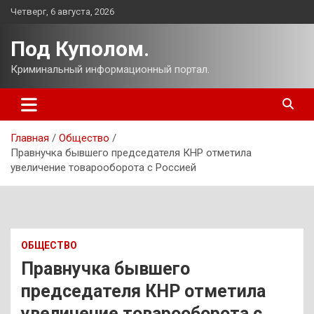
Перейти
Четверг, 6 августа, 2026
к
содержимому
Под Куполом.
Криминальный информационный портал.
Главная
Общество
Правнучка бывшего председателя КНР отметила
увеличение товарооборота с Россией
ОБЩЕСТВО
Правнучка бывшего
председателя КНР отметила
увеличение товарооборота с