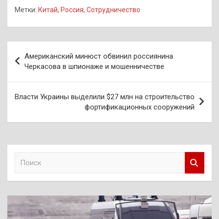
Метки:
Китай
,
Россия
,
Сотрудничество
Навигация
Американский минюст обвинил россиянина
по
Черкасова в шпионаже и мошенничестве
записям
Власти Украины выделили $27 млн на строительство
фортификационных сооружений
П
о
и
с
к