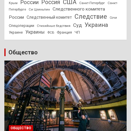
США
России
Россия
Санкт-Петербург
Санкт-
Крым
Следственного комитета
Петербурге
Си Цзиньпин
Следствие
России
Следственный комитет
Сочи
Украина
Суд
Спецоперации
Стихийные бедствия
Украины
ЧП
Украине
ФСБ
Франция
Общество
ОБЩЕСТВО