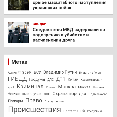
срыве масштабного наступления
украинских войск
СВОДКИ
Следователя МВД задержали по
подозрению в убийстве и
расчленении друга
Метки
Владимир Путин
ВСУ
Армия РФ (ВС РФ)
Владимир Рогов
ГИБДД
ДТП
Госдумы
Китай
ДПС
Краснодарский
Криминал
Москва
Москве
край
Крыма
Москвы
Охрана порядка
Несчастные случаи
Подмосковье
ООН
Право
Пожары
Преступления
Происшествия
Протесты
РФ
Республика