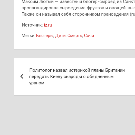
Максим Лютый — известный блогер-сыроед из Санкт-
пропагандировал сыроедение фруктов и овощей, выс
Также он называл себя сторонником праноедения (пи
Источник:
iz.ru
Метки:
Блогеры
,
Дети
,
Смерть
,
Сочи
Навигация
Политолог назвал истерикой планы Британии
по
передать Киеву снаряды с обедненным
ураном
записям