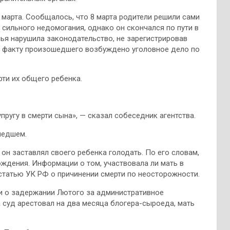
марта. Сообщалось, что 8 марта родители решили сами
и сильного недомогания, однако он скончался по пути в
ья нарушила законодательство, не зарегистрировав
о факту произошедшего возбуждено уголовное дело по
ти их общего ребенка.
ругу в смерти сына», — сказал собеседник агентства.
шедшем.
 он заставлял своего ребенка голодать. По его словам,
ождения. Информации о том, участвовала ли мать в
 статью УК РФ о причинении смерти по неосторожности.
и о задержании Лютого за административное
та суд арестовал на два месяца блогера-сыроеда, мать