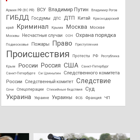
Владимир Путин
ВСУ
Армия РФ (ВС РФ)
Владимир Рогов
ГИБДД
ДТП
Госдумы
Китай
ДПС
Краснодарский
Криминал
Москва
Москве
край
Крыма
Охрана порядка
Несчастные случаи
Москвы
ООН
Право
Пожары
Подмосковье
Преступления
Происшествия
Протесты
РФ
Республика
США
России
Россия
Санкт-Петербург
Крым
Следственного комитета
Санкт-Петербурге
Си Цзиньпин
Следствие
России
Следственный комитет
Суд
Спецоперации
Стихийные бедствия
Сочи
Украина
Украины
ЧП
Украине
ФСБ
Франция