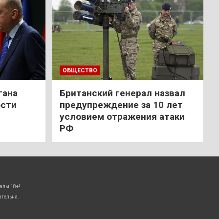
ОБЩЕСТВО
гана
Британский генерал назвал
ости
предупреждение за 10 лет
условием отражения атаки
РФ
алы 18+!
ательна.