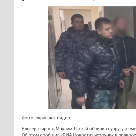
Фото: скриншот видео
Блогер-сыроед Максим Лютый обвинил супругу в сме
Об этом сообщил «РИА Новости» источник в правоох