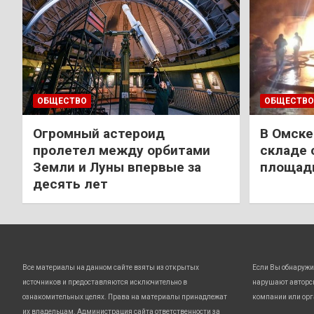
ОБЩЕСТВО
ОБЩЕСТВО
Огромный астероид
В Омске
пролетел между орбитами
складе 
Земли и Луны впервые за
площади
десять лет
Все материалы на данном сайте взяты из открытых
Если Вы обнаружи
источников и предоставляются исключительно в
нарушают авторс
ознакомительных целях. Права на материалы принадлежат
компании или орг
их владельцам. Администрация сайта ответственности за