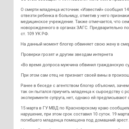
О смерти младенца источник «Известий» сообщил 14 
отвезти ребенка в больницу, отметив у него признак
медицинское учреждение. Также отмечается, что сем
новорожденного в органах ЗАГС. Предварительно п
ст. 109 УК РФ.
На данный момент блогер обвиняет свою жену в смер
Проверки грозят и другим звездам интернета
«Во время допроса мужчина обвинил гражданскую суп
При этом сам отец не признает своей вины в произо
Ранее в беседе с агентством блогер объяснил, зачем
так он пытался приучить младенца к сыроедству с р
эксперименте супруга, нет, однако ей предписывают
15 марта в ГУ МВД по Красноярскому краю сообщил
нарушение, при этом срок составил 10 суток. 19 мар
погибшего младенца помещена под домашний арест.