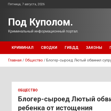
Перейти
Пятница, 7 августа, 2026
к
содержимому
Под Куполом.
Криминальный информационный портал.
КРИМИНАЛ
СВОДКИ
ГИБДД
ЗАКОНЫ
Главная
Общество
Блогер-сыроед Лютый обвинил супру
ОБЩЕСТВО
Блогер-сыроед Лютый обви
ребенка от истощения