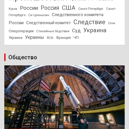
США
России
Россия
Санкт-Петербург
Санкт-
Крым
Следственного комитета
Петербурге
Си Цзиньпин
Следствие
России
Следственный комитет
Сочи
Украина
Суд
Спецоперации
Стихийные бедствия
Украины
ЧП
Украине
ФСБ
Франция
Общество