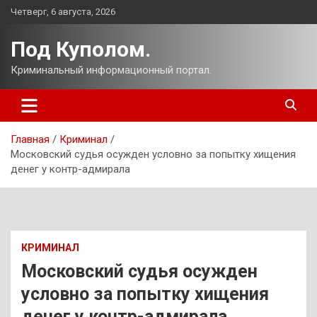
Перейти
Четверг, 6 августа, 2026
к
содержимому
Под Куполом.
Криминальный информационный портал.
Главная
Криминал
Московский судья осужден условно за попытку хищения
денег у контр-адмирала
КРИМИНАЛ
Московский судья осужден
условно за попытку хищения
денег у контр-адмирала