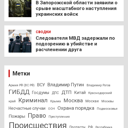
В Запорожской области заявили о
срыве масштабного наступления
украинских войск
СВОДКИ
Следователя МВД задержали по
подозрению в убийстве и
расчленении друга
Метки
Владимир Путин
ВСУ
Армия РФ (ВС РФ)
Владимир Рогов
ГИБДД
ДТП
Госдумы
Китай
ДПС
Краснодарский
Криминал
Москва
Москве
край
Крыма
Москвы
Охрана порядка
Несчастные случаи
Подмосковье
ООН
Право
Пожары
Преступления
Происшествия
Протесты
РФ
Республика