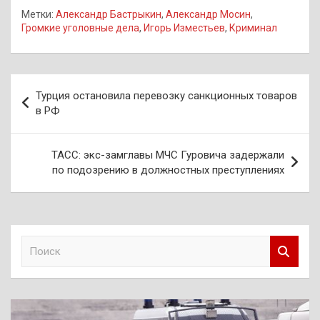
Метки:
Александр Бастрыкин
,
Александр Мосин
,
Громкие уголовные дела
,
Игорь Изместьев
,
Криминал
Навигация
Турция остановила перевозку санкционных товаров
по
в РФ
записям
ТАСС: экс-замглавы МЧС Гуровича задержали
по подозрению в должностных преступлениях
П
о
и
с
к