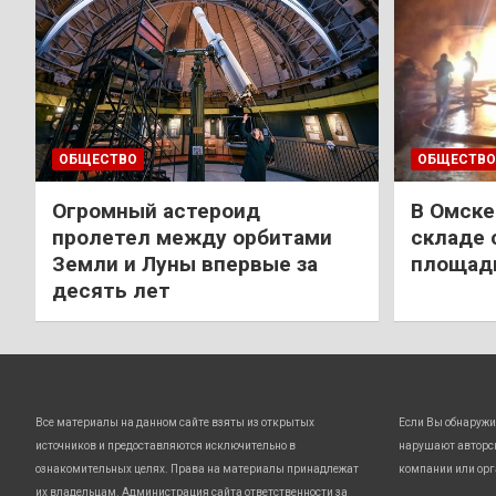
ОБЩЕСТВО
ОБЩЕСТВО
Огромный астероид
В Омске
пролетел между орбитами
складе 
Земли и Луны впервые за
площади
десять лет
Все материалы на данном сайте взяты из открытых
Если Вы обнаружи
источников и предоставляются исключительно в
нарушают авторс
ознакомительных целях. Права на материалы принадлежат
компании или орг
их владельцам. Администрация сайта ответственности за