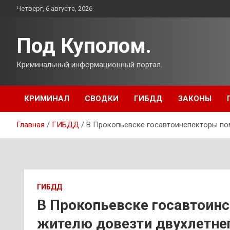
Перейти
Четверг, 6 августа, 2026
к
содержимому
Под Куполом.
Криминальный информационный портал.
КРИМИНАЛ
СВОДКИ
ГИБДД
ЗАКОНЫ
Главная
ГИБДД
В Прокопьевске госавтоинспекторы по
ГИБДД
В Прокопьевске госавтоин
жителю довезти двухлетне