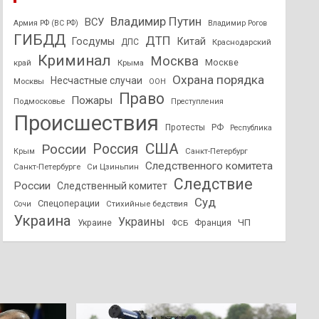
Владимир Путин
ВСУ
Армия РФ (ВС РФ)
Владимир Рогов
ГИБДД
ДТП
Госдумы
Китай
ДПС
Краснодарский
Криминал
Москва
Москве
край
Крыма
Охрана порядка
Несчастные случаи
Москвы
ООН
Право
Пожары
Подмосковье
Преступления
Происшествия
Протесты
РФ
Республика
США
России
Россия
Санкт-Петербург
Крым
Следственного комитета
Санкт-Петербурге
Си Цзиньпин
Следствие
России
Следственный комитет
Суд
Спецоперации
Стихийные бедствия
Сочи
Украина
Украины
ЧП
Украине
ФСБ
Франция