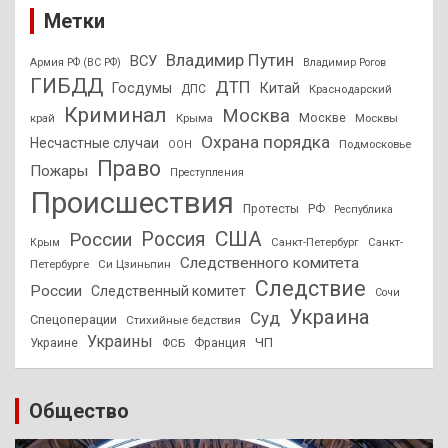
Метки
Владимир Путин
ВСУ
Армия РФ (ВС РФ)
Владимир Рогов
ГИБДД
ДТП
Госдумы
Китай
ДПС
Краснодарский
Криминал
Москва
Москве
край
Крыма
Москвы
Охрана порядка
Несчастные случаи
Подмосковье
ООН
Право
Пожары
Преступления
Происшествия
Протесты
РФ
Республика
США
России
Россия
Санкт-Петербург
Санкт-
Крым
Следственного комитета
Петербурге
Си Цзиньпин
Следствие
России
Следственный комитет
Сочи
Украина
Суд
Спецоперации
Стихийные бедствия
Украины
ЧП
Украине
ФСБ
Франция
Общество