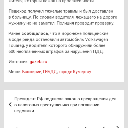
жителя, который лежал на проезжей части.
Пешеход получил тяжелые травмы и был доставлен
в больницу. По словам водителя, лежащего на дороге
мужчину но не заметил. Полиция проводит проверку.
Ранее
сообщалось
, что в Воронеже полицейские
в ходе рейда остановили автомобиль Volkswagen
Touareg, у водителя которого обнаружили более
600 неоплаченных штрафов за нарушения ПДД.
Источник:
gazeta.ru
Метки:
Башкирии
,
ГИБДД
,
городе Кумертау
Навигация
Президент РФ подписал закон о прекращении дел
по
о налоговых преступлениях при погашении
недоимки
записям