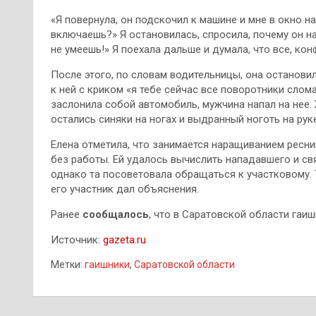
«Я повернула, он подскочил к машине и мне в окно на
включаешь?» Я остановилась, спросила, почему он на 
не умеешь!» Я поехала дальше и думала, что все, кон
После этого, по словам водительницы, она остановил
к ней с криком «я тебе сейчас все поворотники слом
заслонила собой автомобиль, мужчина напал на нее. 
остались синяки на ногах и выдранный ноготь на рук
Елена отметила, что занимается наращиванием ресниц
без работы. Ей удалось вычислить нападавшего и св
однако та посоветовала обращаться к участковому. 
его участник дал объяснения.
Ранее
сообщалось
, что в Саратовской области гаи
Источник:
gazeta.ru
Метки:
гаишники
,
Саратовской области