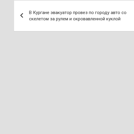
Навигация
В Кургане эвакуатор провез по городу авто со
по
скелетом за рулем и окровавленной куклой
записям