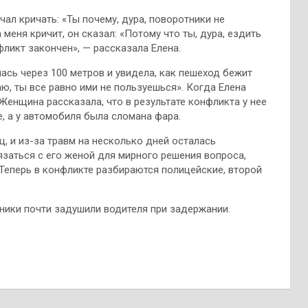
чал кричать: «Ты почему, дура, поворотники не
меня кричит, он сказал: «Потому что ты, дура, ездить
фликт закончен», — рассказала Елена.
ась через 100 метров и увидела, как пешеход бежит
аю, ты все равно ими не пользуешься». Когда Елена
Женщина рассказала, что в результате конфликта у нее
е, а у автомобиля была сломана фара.
, и из-за травм на несколько дней осталась
язаться с его женой для мирного решения вопроса,
Теперь в конфликте разбираются полицейские, второй
шники почти задушили водителя при задержании.