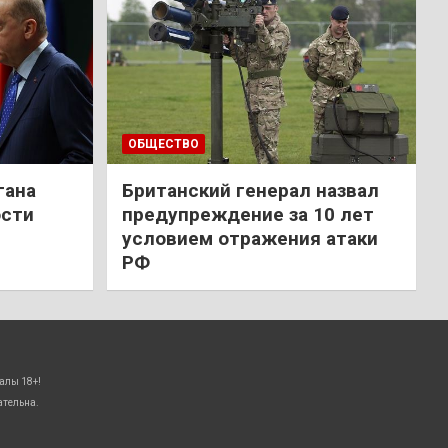
ОБЩЕСТВО
гана
Британский генерал назвал
ости
предупреждение за 10 лет
условием отражения атаки
РФ
алы 18+!
ательна.