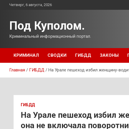
Перейти
Четверг, 6 августа, 2026
к
содержимому
Под Куполом.
Криминальный информационный портал.
КРИМИНАЛ
СВОДКИ
ГИБДД
ЗАКОНЫ
Главная
ГИБДД
На Урале пешеход избил женщину-водит
ГИБДД
На Урале пешеход избил же
она не включала поворотни