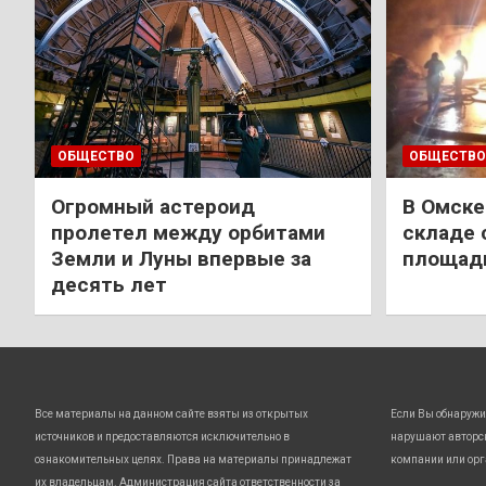
ОБЩЕСТВО
ОБЩЕСТВО
Огромный астероид
В Омске
пролетел между орбитами
складе 
Земли и Луны впервые за
площади
десять лет
Все материалы на данном сайте взяты из открытых
Если Вы обнаружи
источников и предоставляются исключительно в
нарушают авторс
ознакомительных целях. Права на материалы принадлежат
компании или орг
их владельцам. Администрация сайта ответственности за