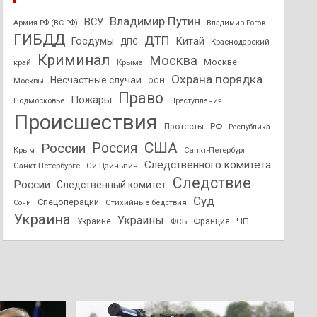
Владимир Путин
ВСУ
Армия РФ (ВС РФ)
Владимир Рогов
ГИБДД
ДТП
Госдумы
Китай
ДПС
Краснодарский
Криминал
Москва
Москве
край
Крыма
Охрана порядка
Несчастные случаи
Москвы
ООН
Право
Пожары
Подмосковье
Преступления
Происшествия
Протесты
РФ
Республика
США
России
Россия
Санкт-Петербург
Крым
Следственного комитета
Санкт-Петербурге
Си Цзиньпин
Следствие
России
Следственный комитет
Суд
Спецоперации
Стихийные бедствия
Сочи
Украина
Украины
ЧП
Украине
ФСБ
Франция