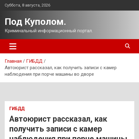
Перейти
Суббота, 8 августа, 2026
к
содержимому
Под Куполом.
Криминальный информационный портал.
Главная
ГИБДД
Автоюрист рассказал, как получить записи с камер
наблюдения при порче машины во дворе
ГИБДД
Автоюрист рассказал, как
получить записи с камер
наблюдения при порче машины