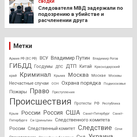
СВОДКИ
Следователя МВД задержали по
подозрению в убийстве и
расчленении друга
Метки
Владимир Путин
ВСУ
Армия РФ (ВС РФ)
Владимир Рогов
ГИБДД
ДТП
Госдумы
Китай
ДПС
Краснодарский
Криминал
Москва
Москве
край
Крыма
Москвы
Охрана порядка
Несчастные случаи
Подмосковье
ООН
Право
Пожары
Преступления
Происшествия
Протесты
РФ
Республика
США
России
Россия
Санкт-Петербург
Санкт-
Крым
Следственного комитета
Петербурге
Си Цзиньпин
Следствие
России
Следственный комитет
Сочи
Украина
Суд