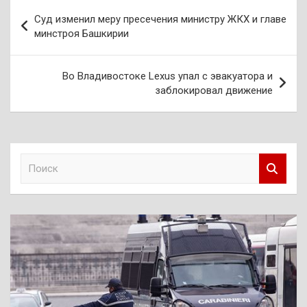
Навигация
Суд изменил меру пресечения министру ЖКХ и главе
по
минстроя Башкирии
записям
Во Владивостоке Lexus упал с эвакуатора и
заблокировал движение
П
о
и
с
к