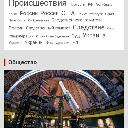
Происшествия
Протесты
РФ
Республика
США
России
Россия
Санкт-Петербург
Санкт-
Крым
Следственного комитета
Петербурге
Си Цзиньпин
Следствие
России
Следственный комитет
Сочи
Украина
Суд
Спецоперации
Стихийные бедствия
Украины
ЧП
Украине
ФСБ
Франция
Общество