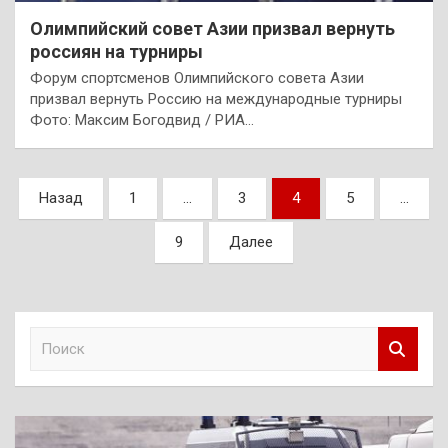
Олимпийский совет Азии призвал вернуть
россиян на турниры
Форум спортсменов Олимпийского совета Азии
призвал вернуть Россию на международные турниры
Фото: Максим Богодвид / РИА…
Пагинация
Назад
1
…
3
4
5
…
записей
9
Далее
П
о
и
с
к