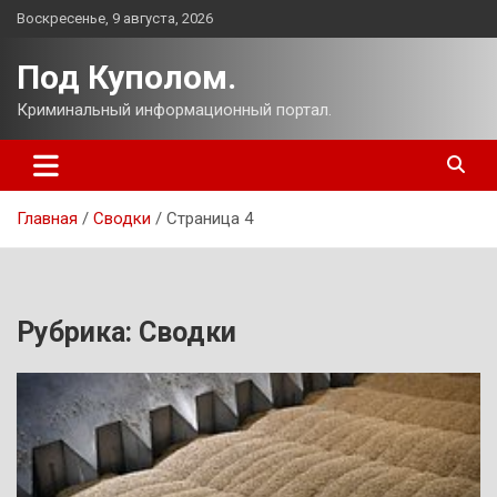
Перейти
Воскресенье, 9 августа, 2026
к
содержимому
Под Куполом.
Криминальный информационный портал.
Главная
Сводки
Страница 4
Рубрика:
Сводки