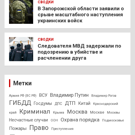
СВОДКИ
В Запорожской области заявили о
срыве масштабного наступления
украинских войск
СВОДКИ
Следователя МВД задержали по
подозрению в убийстве и
расчленении друга
Метки
Владимир Путин
ВСУ
Армия РФ (ВС РФ)
Владимир Рогов
ГИБДД
ДТП
Госдумы
Китай
ДПС
Краснодарский
Криминал
Москва
Москве
край
Крыма
Москвы
Охрана порядка
Несчастные случаи
Подмосковье
ООН
Право
Пожары
Преступления