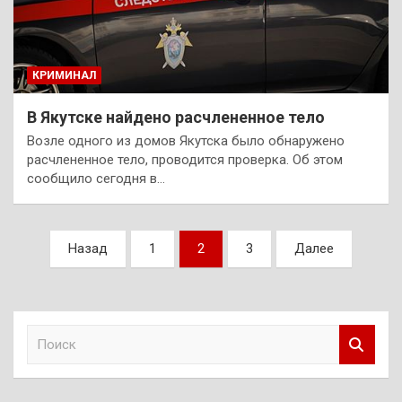
КРИМИНАЛ
В Якутске найдено расчлененное тело
Возле одного из домов Якутска было обнаружено
расчлененное тело, проводится проверка. Об этом
сообщило сегодня в…
Пагинация
Назад
1
2
3
Далее
записей
П
о
и
с