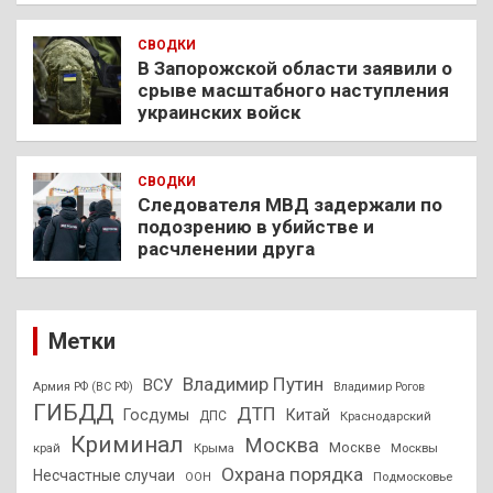
СВОДКИ
В Запорожской области заявили о
срыве масштабного наступления
украинских войск
СВОДКИ
Следователя МВД задержали по
подозрению в убийстве и
расчленении друга
Метки
Владимир Путин
ВСУ
Армия РФ (ВС РФ)
Владимир Рогов
ГИБДД
ДТП
Госдумы
Китай
ДПС
Краснодарский
Криминал
Москва
Москве
край
Крыма
Москвы
Охрана порядка
Несчастные случаи
Подмосковье
ООН