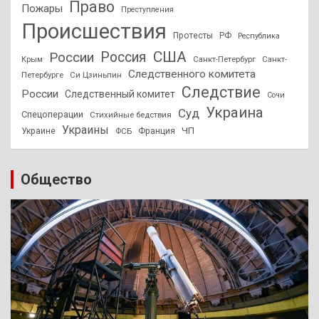
Право
Пожары
Преступления
Происшествия
Протесты
РФ
Республика
США
России
Россия
Санкт-Петербург
Санкт-
Крым
Следственного комитета
Петербурге
Си Цзиньпин
Следствие
России
Следственный комитет
Сочи
Украина
Суд
Спецоперации
Стихийные бедствия
Украины
ЧП
Украине
ФСБ
Франция
Общество