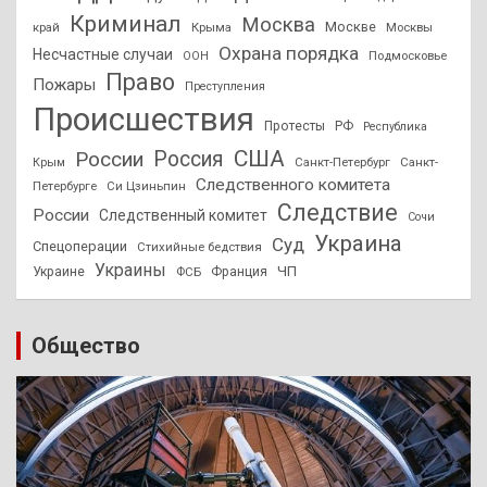
Криминал
Москва
Москве
край
Крыма
Москвы
Охрана порядка
Несчастные случаи
Подмосковье
ООН
Право
Пожары
Преступления
Происшествия
Протесты
РФ
Республика
США
России
Россия
Санкт-Петербург
Санкт-
Крым
Следственного комитета
Петербурге
Си Цзиньпин
Следствие
России
Следственный комитет
Сочи
Украина
Суд
Спецоперации
Стихийные бедствия
Украины
ЧП
Украине
ФСБ
Франция
Общество