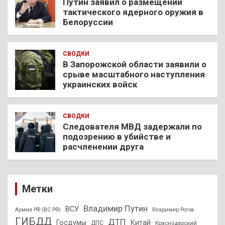
Путин заявил о размещении
тактического ядерного оружия в
Белоруссии
СВОДКИ
В Запорожской области заявили о
срыве масштабного наступления
украинских войск
СВОДКИ
Следователя МВД задержали по
подозрению в убийстве и
расчленении друга
Метки
Владимир Путин
ВСУ
Армия РФ (ВС РФ)
Владимир Рогов
ГИБДД
ДТП
Госдумы
Китай
ДПС
Краснодарский