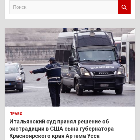
П
о
и
с
к
ПРАВО
Итальянский суд принял решение об
экстрадиции в США сына губернатора
Красноярского края Артема Усса