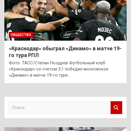
ОБЩЕСТВО
«Краснодар» обыграл «Динамо» в матче 19-
го тура РПЛ
Фото: ТАСС/Степан Ноздрев Футбольный клуб
«Краснодар» со счетом 3:1 победил московское
«Динамо» в матче 19-го тура…
П
о
и
с
к