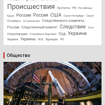
Происшествия
Протесты
РФ
Республика
США
России
Россия
Санкт-Петербург
Санкт-
Крым
Следственного комитета
Петербурге
Си Цзиньпин
Следствие
России
Следственный комитет
Сочи
Украина
Суд
Спецоперации
Стихийные бедствия
Украины
ЧП
Украине
ФСБ
Франция
Общество