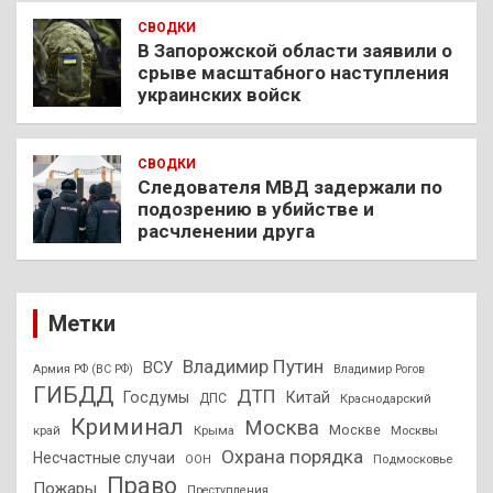
СВОДКИ
В Запорожской области заявили о
срыве масштабного наступления
украинских войск
СВОДКИ
Следователя МВД задержали по
подозрению в убийстве и
расчленении друга
Метки
Владимир Путин
ВСУ
Армия РФ (ВС РФ)
Владимир Рогов
ГИБДД
ДТП
Госдумы
Китай
ДПС
Краснодарский
Криминал
Москва
Москве
край
Крыма
Москвы
Охрана порядка
Несчастные случаи
Подмосковье
ООН
Право
Пожары
Преступления