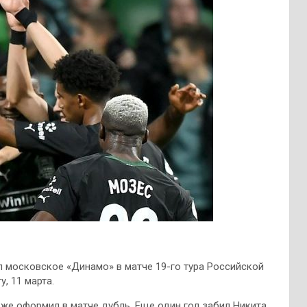
л московское «Динамо» в матче 19-го тура Российской
, 11 марта.
же оформил в матче дубль. Еще один гол забил Никита