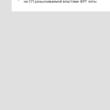
по
на СП разыскиваемой властями ФРГ яхты
записям