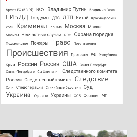
Владимир Путин
ВСУ
Армия РФ (ВС РФ)
Владимир Рогов
ГИБДД
ДТП
Госдумы
Китай
ДПС
Краснодарский
Криминал
Москва
Москве
край
Крыма
Охрана порядка
Несчастные случаи
Москвы
ООН
Право
Пожары
Подмосковье
Преступления
Происшествия
Протесты
РФ
Республика
США
России
Россия
Санкт-Петербург
Крым
Следственного комитета
Санкт-Петербурге
Си Цзиньпин
Следствие
России
Следственный комитет
Суд
Спецоперации
Стихийные бедствия
Сочи
Украина
Украины
ЧП
Украине
ФСБ
Франция