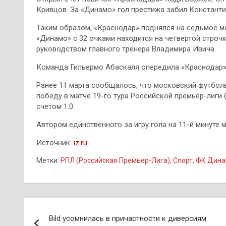
Кривцов. За «Динамо» гол престижа забил Констант
Таким образом, «Краснодар» поднялся на седьмое ме
«Динамо» с 32 очками находится на четвертой строч
руководством главного тренера Владимира Ивича.
Команда Гильермо Абаскаля опередила «Краснодар»,
Ранее 11 марта сообщалось, что московский футбол
победу в матче 19-го тура Российской премьер-лиги 
счетом 1:0.
Автором единственного за игру гола на 11-й минуте 
Источник:
iz.ru
Метки:
РПЛ (Российская Премьер-Лига)
,
Спорт
,
ФК Дина
Навигация
Bild усомнилась в причастности к диверсиям