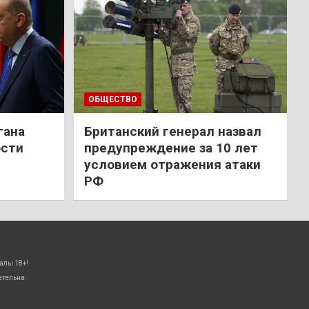
ОБЩЕСТВО
гана
Британский генерал назвал
ости
предупреждение за 10 лет
условием отражения атаки
РФ
алы 18+!
ательна.