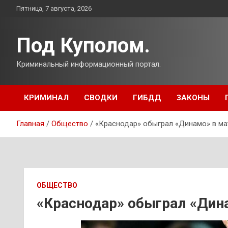
Перейти
Пятница, 7 августа, 2026
к
содержимому
Под Куполом.
Криминальный информационный портал.
КРИМИНАЛ
СВОДКИ
ГИБДД
ЗАКОНЫ
Главная
Общество
«Краснодар» обыграл «Динамо» в ма
ОБЩЕСТВО
«Краснодар» обыграл «Дина