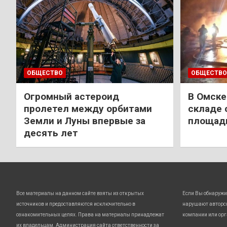
ОБЩЕСТВО
ОБЩЕСТВО
Огромный астероид
В Омске
пролетел между орбитами
складе 
Земли и Луны впервые за
площади
десять лет
Все материалы на данном сайте взяты из открытых
Если Вы обнаружи
источников и предоставляются исключительно в
нарушают авторс
ознакомительных целях. Права на материалы принадлежат
компании или орг
их владельцам. Администрация сайта ответственности за