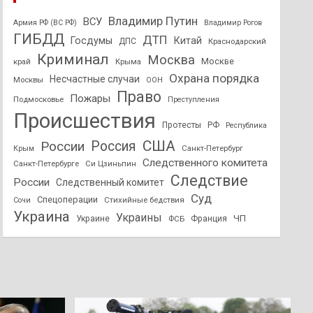
Владимир Путин
ВСУ
Армия РФ (ВС РФ)
Владимир Рогов
ГИБДД
ДТП
Госдумы
Китай
ДПС
Краснодарский
Криминал
Москва
Москве
край
Крыма
Охрана порядка
Несчастные случаи
Москвы
ООН
Право
Пожары
Подмосковье
Преступления
Происшествия
Протесты
РФ
Республика
США
России
Россия
Санкт-Петербург
Крым
Следственного комитета
Санкт-Петербурге
Си Цзиньпин
Следствие
России
Следственный комитет
Суд
Спецоперации
Стихийные бедствия
Сочи
Украина
Украины
ЧП
Украине
ФСБ
Франция