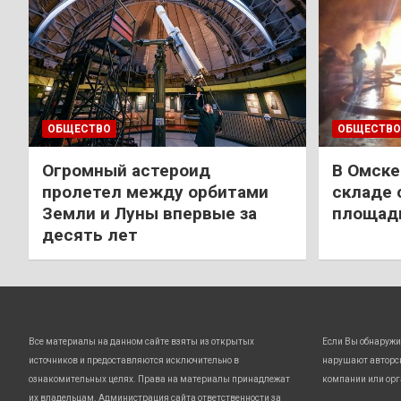
ОБЩЕСТВО
ОБЩЕСТВО
Огромный астероид
В Омске
пролетел между орбитами
складе 
Земли и Луны впервые за
площади
десять лет
Все материалы на данном сайте взяты из открытых
Если Вы обнаружи
источников и предоставляются исключительно в
нарушают авторс
ознакомительных целях. Права на материалы принадлежат
компании или орг
их владельцам. Администрация сайта ответственности за