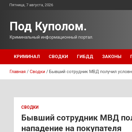
Перейти
Пятница, 7 августа, 2026
к
содержимому
Под Куполом.
Криминальный информационный портал.
КРИМИНАЛ
СВОДКИ
ГИБДД
ЗАКОНЫ
Главная
Сводки
Бывший сотрудник МВД получил условны
СВОДКИ
Бывший сотрудник МВД пол
нападение на покупателя