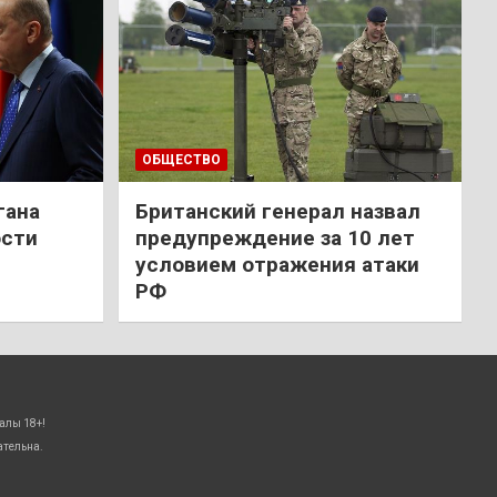
ОБЩЕСТВО
гана
Британский генерал назвал
ости
предупреждение за 10 лет
условием отражения атаки
РФ
алы 18+!
ательна.