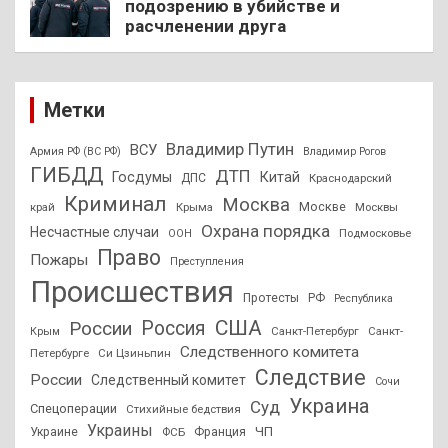
подозрению в убийстве и
расчленении друга
Метки
Владимир Путин
ВСУ
Армия РФ (ВС РФ)
Владимир Рогов
ГИБДД
ДТП
Госдумы
Китай
ДПС
Краснодарский
Криминал
Москва
Москве
край
Крыма
Москвы
Охрана порядка
Несчастные случаи
Подмосковье
ООН
Право
Пожары
Преступления
Происшествия
Протесты
РФ
Республика
США
России
Россия
Санкт-Петербург
Санкт-
Крым
Следственного комитета
Петербурге
Си Цзиньпин
Следствие
России
Следственный комитет
Сочи
Украина
Суд
Спецоперации
Стихийные бедствия
Украины
ЧП
Украине
ФСБ
Франция