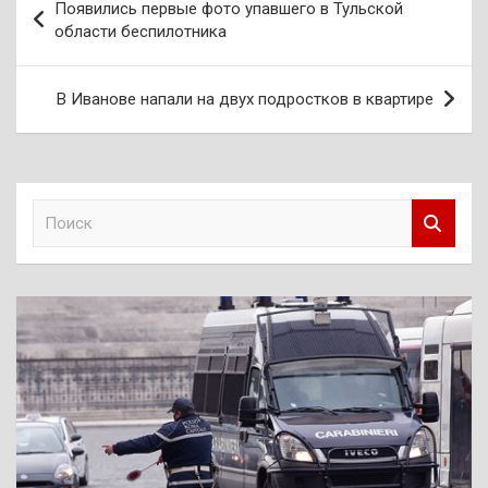
Появились первые фото упавшего в Тульской
по
области беспилотника
записям
В Иванове напали на двух подростков в квартире
П
о
и
с
к