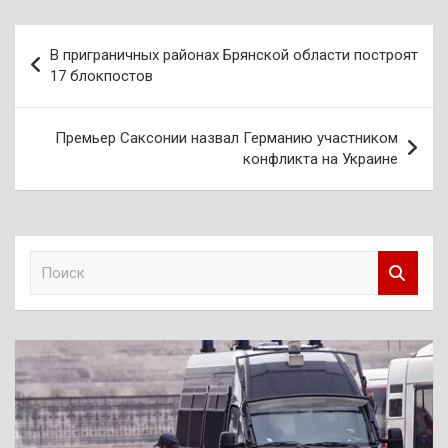
Навигация
В приграничных районах Брянской области построят
по
17 блокпостов
записям
Премьер Саксонии назвал Германию участником
конфликта на Украине
П
о
и
с
к