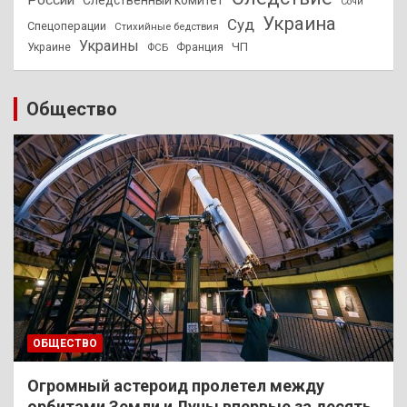
Сочи
Украина
Суд
Спецоперации
Стихийные бедствия
Украины
ЧП
Украине
ФСБ
Франция
Общество
ОБЩЕСТВО
Огромный астероид пролетел между
орбитами Земли и Луны впервые за десять