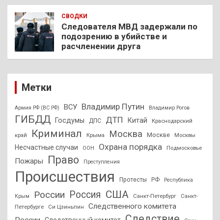
СВОДКИ
Следователя МВД задержали по
подозрению в убийстве и
расчленении друга
Метки
Владимир Путин
ВСУ
Армия РФ (ВС РФ)
Владимир Рогов
ГИБДД
ДТП
Госдумы
Китай
ДПС
Краснодарский
Криминал
Москва
Москве
край
Крыма
Москвы
Охрана порядка
Несчастные случаи
Подмосковье
ООН
Право
Пожары
Преступления
Происшествия
Протесты
РФ
Республика
США
России
Россия
Санкт-Петербург
Санкт-
Крым
Следственного комитета
Петербурге
Си Цзиньпин
Следствие
России
Следственный комитет