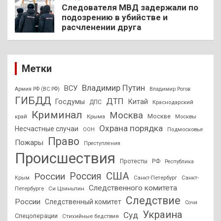
Следователя МВД задержали по
подозрению в убийстве и
расчленении друга
Метки
Владимир Путин
ВСУ
Армия РФ (ВС РФ)
Владимир Рогов
ГИБДД
ДТП
Госдумы
Китай
ДПС
Краснодарский
Криминал
Москва
Москве
край
Крыма
Москвы
Охрана порядка
Несчастные случаи
Подмосковье
ООН
Право
Пожары
Преступления
Происшествия
Протесты
РФ
Республика
США
России
Россия
Санкт-Петербург
Санкт-
Крым
Следственного комитета
Петербурге
Си Цзиньпин
Следствие
России
Следственный комитет
Сочи
Украина
Суд
Спецоперации
Стихийные бедствия