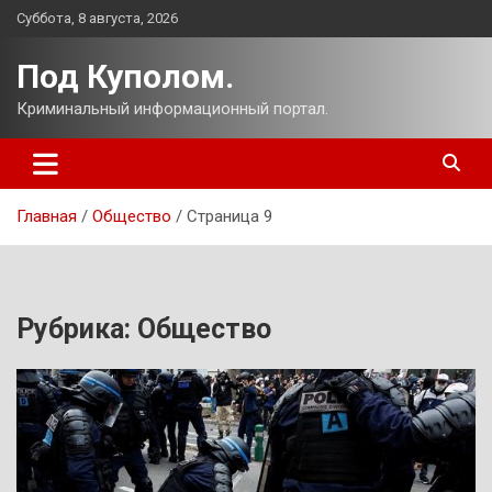
Перейти
Суббота, 8 августа, 2026
к
содержимому
Под Куполом.
Криминальный информационный портал.
Главная
Общество
Страница 9
Рубрика:
Общество