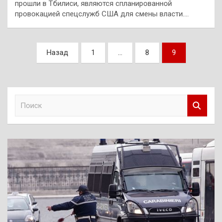
прошли в Тбилиси, являются спланированной
провокацией спецслужб США для смены власти.…
Пагинация
Назад
1
…
8
9
записей
П
о
и
с
к