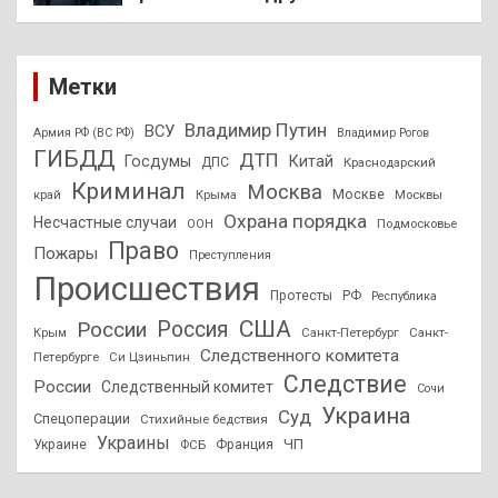
Метки
Владимир Путин
ВСУ
Армия РФ (ВС РФ)
Владимир Рогов
ГИБДД
ДТП
Госдумы
Китай
ДПС
Краснодарский
Криминал
Москва
Москве
край
Крыма
Москвы
Охрана порядка
Несчастные случаи
Подмосковье
ООН
Право
Пожары
Преступления
Происшествия
Протесты
РФ
Республика
США
России
Россия
Санкт-Петербург
Санкт-
Крым
Следственного комитета
Петербурге
Си Цзиньпин
Следствие
России
Следственный комитет
Сочи
Украина
Суд
Спецоперации
Стихийные бедствия
Украины
ЧП
Украине
ФСБ
Франция