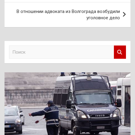
записям
В отношении адвоката из Волгограда возбудили
уголовное дело
П
о
и
с
к