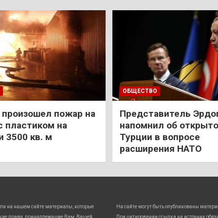
ОБЩЕСТВО
 произошел пожар на
Представитель Эрдо
с пластиком на
напомнил об открыт
 3500 кв. м
Турции в вопросе
расширения НАТО
ли на нашем сайте материалы, которые
На сайте могут быть опубликованы матери
кие права, принадлежащие Вам, Вашей
При цитировании ссылка на источник обяз