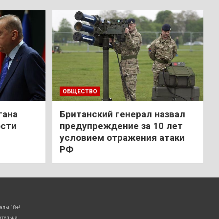
ОБЩЕСТВО
гана
Британский генерал назвал
ости
предупреждение за 10 лет
условием отражения атаки
РФ
алы 18+!
ательна.