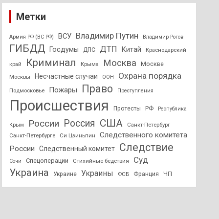
Метки
Владимир Путин
ВСУ
Армия РФ (ВС РФ)
Владимир Рогов
ГИБДД
ДТП
Госдумы
Китай
ДПС
Краснодарский
Криминал
Москва
Москве
край
Крыма
Охрана порядка
Несчастные случаи
Москвы
ООН
Право
Пожары
Подмосковье
Преступления
Происшествия
Протесты
РФ
Республика
США
России
Россия
Санкт-Петербург
Крым
Следственного комитета
Санкт-Петербурге
Си Цзиньпин
Следствие
России
Следственный комитет
Суд
Спецоперации
Стихийные бедствия
Сочи
Украина
Украины
ЧП
Украине
ФСБ
Франция