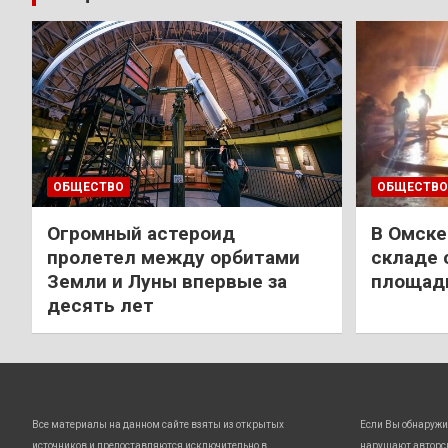
ОБЩЕСТВО
ОБЩЕСТВО
Огромный астероид
В Омске
пролетел между орбитами
складе 
Земли и Луны впервые за
площади
десять лет
Все материалы на данном сайте взяты из открытых
Если Вы обнаружи
источников и предоставляются исключительно в
нарушают авторс