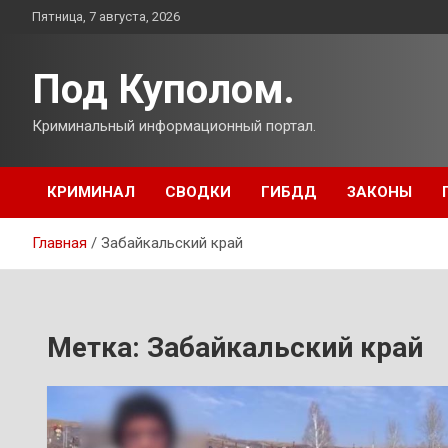
Перейти
Пятница, 7 августа, 2026
к
содержимому
Под Куполом.
Криминальный информационный портал.
КРИМИНАЛ
СВОДКИ
ГИБДД
ЗАКОНЫ
Главная
Забайкальский край
Метка:
Забайкальский край