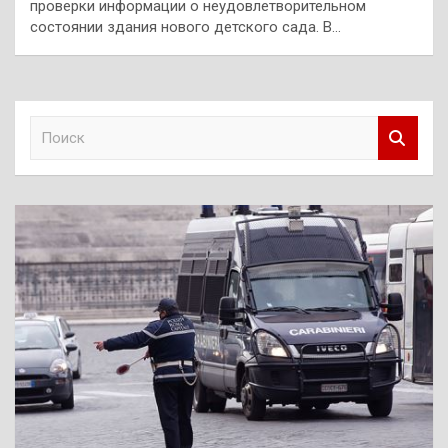
проверки информации о неудовлетворительном
состоянии здания нового детского сада. В…
П
о
и
с
к