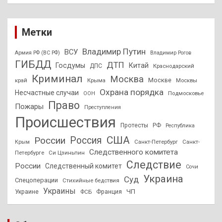
Метки
Владимир Путин
ВСУ
Армия РФ (ВС РФ)
Владимир Рогов
ГИБДД
ДТП
Госдумы
Китай
ДПС
Краснодарский
Криминал
Москва
Москве
край
Крыма
Москвы
Охрана порядка
Несчастные случаи
Подмосковье
ООН
Право
Пожары
Преступления
Происшествия
Протесты
РФ
Республика
США
России
Россия
Санкт-Петербург
Санкт-
Крым
Следственного комитета
Петербурге
Си Цзиньпин
Следствие
России
Следственный комитет
Сочи
Украина
Суд
Спецоперации
Стихийные бедствия
Украины
ЧП
Украине
ФСБ
Франция