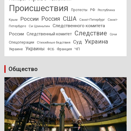
Происшествия
Протесты
РФ
Республика
США
России
Россия
Санкт-Петербург
Санкт-
Крым
Следственного комитета
Петербурге
Си Цзиньпин
Следствие
России
Следственный комитет
Сочи
Украина
Суд
Спецоперации
Стихийные бедствия
Украины
ЧП
Украине
ФСБ
Франция
Общество