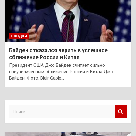
СВОДКИ
Байден отказался верить в успешное
сближение России и Китая
Президент США Джо Байден считает сильно
преувеличенным сближение России и Китая Джо
Байден. Фото: Blair Gable…
П
о
и
с
к