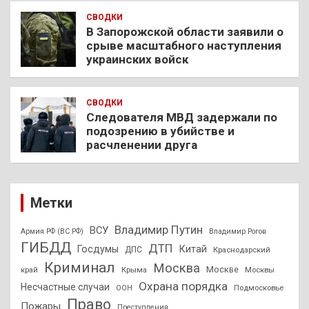
СВОДКИ
В Запорожской области заявили о
срыве масштабного наступления
украинских войск
СВОДКИ
Следователя МВД задержали по
подозрению в убийстве и
расчленении друга
Метки
Владимир Путин
ВСУ
Армия РФ (ВС РФ)
Владимир Рогов
ГИБДД
ДТП
Госдумы
Китай
ДПС
Краснодарский
Криминал
Москва
Москве
край
Крыма
Москвы
Охрана порядка
Несчастные случаи
Подмосковье
ООН
Право
Пожары
Преступления