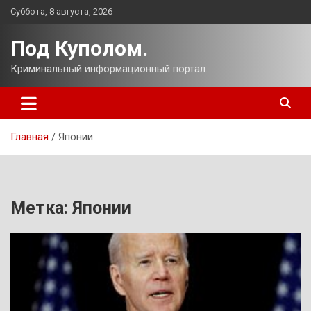
Перейти
Суббота, 8 августа, 2026
к
содержимому
Под Куполом.
Криминальный информационный портал.
Главная
Японии
Метка:
Японии