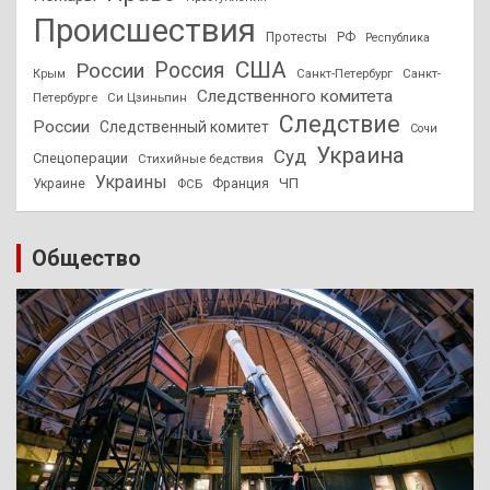
Происшествия
Протесты
РФ
Республика
США
России
Россия
Санкт-Петербург
Санкт-
Крым
Следственного комитета
Петербурге
Си Цзиньпин
Следствие
России
Следственный комитет
Сочи
Украина
Суд
Спецоперации
Стихийные бедствия
Украины
ЧП
Украине
ФСБ
Франция
Общество