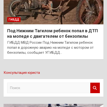
ГИБДД
Под Нижним Тагилом ребенок попал в ДТП
на мопеде с двигателем от бензопилы
ГИБДД МВД России Под Нижним Тагилом ребенок
попал в дорожную аварию на мопеде с мотором от
бензопилы, сообщает УГИБДД…
Консультация юриста
П
о
и
с
к