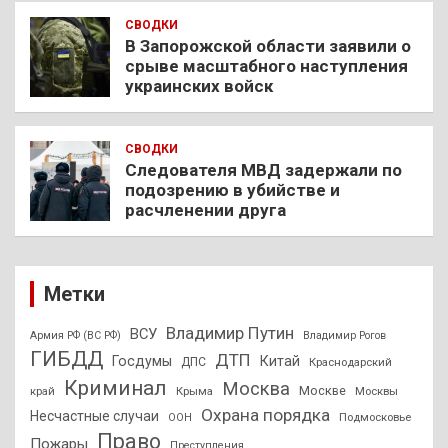
СВОДКИ
В Запорожской области заявили о
срыве масштабного наступления
украинских войск
СВОДКИ
Следователя МВД задержали по
подозрению в убийстве и
расчленении друга
Метки
Владимир Путин
ВСУ
Армия РФ (ВС РФ)
Владимир Рогов
ГИБДД
ДТП
Госдумы
Китай
ДПС
Краснодарский
Криминал
Москва
Москве
край
Крыма
Москвы
Охрана порядка
Несчастные случаи
Подмосковье
ООН
Право
Пожары
Преступления