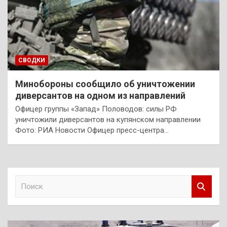
СВОДКИ
Минобороны сообщило об уничтожении
диверсантов на одном из направлений
Офицер группы «Запад» Половодов: силы РФ
уничтожили диверсантов на купянском направлении
Фото: РИА Новости Офицер пресс-центра…
П
о
и
с
к