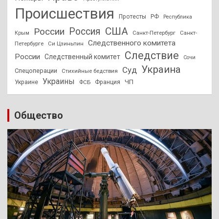
Происшествия
Протесты
РФ
Республика
США
России
Россия
Санкт-Петербург
Санкт-
Крым
Следственного комитета
Петербурге
Си Цзиньпин
Следствие
России
Следственный комитет
Сочи
Украина
Суд
Спецоперации
Стихийные бедствия
Украины
ЧП
Украине
ФСБ
Франция
Общество