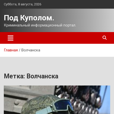
Перейти
Суббота, 8 августа, 2026
к
содержимому
Под Куполом.
Криминальный информационный портал.
Главная
Волчанска
Метка:
Волчанска