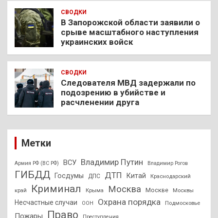
СВОДКИ
В Запорожской области заявили о
срыве масштабного наступления
украинских войск
СВОДКИ
Следователя МВД задержали по
подозрению в убийстве и
расчленении друга
Метки
Владимир Путин
ВСУ
Армия РФ (ВС РФ)
Владимир Рогов
ГИБДД
ДТП
Госдумы
Китай
ДПС
Краснодарский
Криминал
Москва
Москве
край
Крыма
Москвы
Охрана порядка
Несчастные случаи
Подмосковье
ООН
Право
Пожары
Преступления