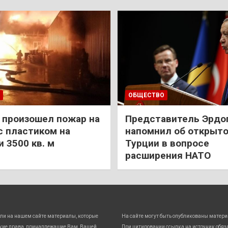
ОБЩЕСТВО
 произошел пожар на
Представитель Эрдо
с пластиком на
напомнил об открыт
 3500 кв. м
Турции в вопросе
расширения НАТО
ли на нашем сайте материалы, которые
На сайте могут быть опубликованы матери
кие права, принадлежащие Вам, Вашей
При цитировании ссылка на источник обяз