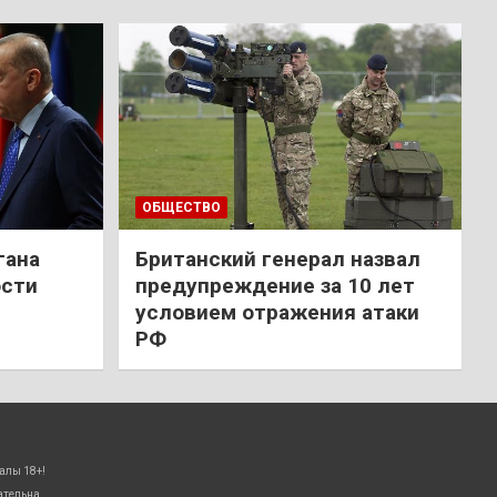
ОБЩЕСТВО
гана
Британский генерал назвал
ости
предупреждение за 10 лет
условием отражения атаки
РФ
алы 18+!
ательна.