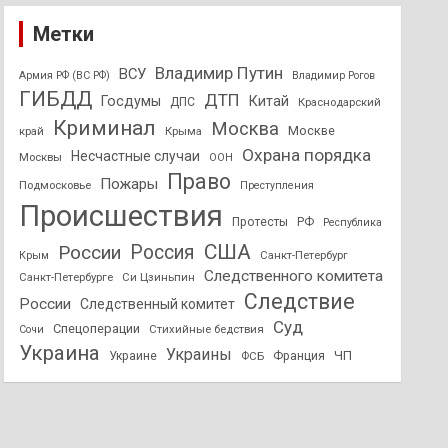
Метки
Владимир Путин
ВСУ
Армия РФ (ВС РФ)
Владимир Рогов
ГИБДД
ДТП
Госдумы
Китай
ДПС
Краснодарский
Криминал
Москва
Москве
край
Крыма
Охрана порядка
Несчастные случаи
Москвы
ООН
Право
Пожары
Подмосковье
Преступления
Происшествия
Протесты
РФ
Республика
США
России
Россия
Санкт-Петербург
Крым
Следственного комитета
Санкт-Петербурге
Си Цзиньпин
Следствие
России
Следственный комитет
Суд
Спецоперации
Стихийные бедствия
Сочи
Украина
Украины
ЧП
Украине
ФСБ
Франция