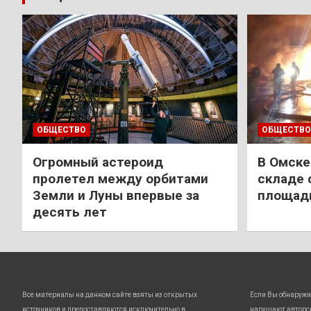
ОБЩЕСТВО
ОБЩЕСТВО
Огромный астероид
В Омске
пролетел между орбитами
складе 
Земли и Луны впервые за
площади
десять лет
Все материалы на данном сайте взяты из открытых
Если Вы обнаружи
источников и предоставляются исключительно в
нарушают авторс