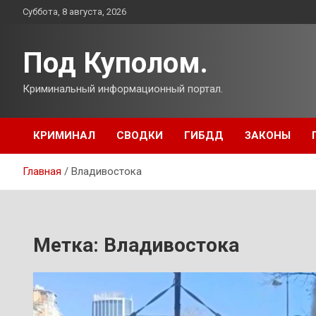
Перейти
Суббота, 8 августа, 2026
к
содержимому
Под Куполом.
Криминальный информационный портал.
КРИМИНАЛ
СВОДКИ
ГИБДД
ЗАКОНЫ
Главная
Владивостока
Метка:
Владивостока