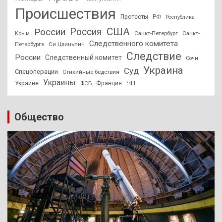
Происшествия
Протесты
РФ
Республика
США
России
Россия
Санкт-Петербург
Санкт-
Крым
Следственного комитета
Петербурге
Си Цзиньпин
Следствие
России
Следственный комитет
Сочи
Украина
Суд
Спецоперации
Стихийные бедствия
Украины
ЧП
Украине
ФСБ
Франция
Общество