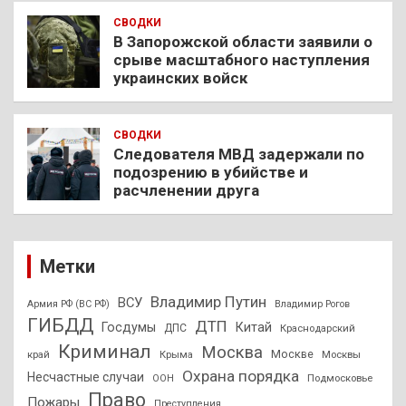
СВОДКИ
В Запорожской области заявили о
срыве масштабного наступления
украинских войск
СВОДКИ
Следователя МВД задержали по
подозрению в убийстве и
расчленении друга
Метки
Владимир Путин
ВСУ
Армия РФ (ВС РФ)
Владимир Рогов
ГИБДД
ДТП
Госдумы
Китай
ДПС
Краснодарский
Криминал
Москва
Москве
край
Крыма
Москвы
Охрана порядка
Несчастные случаи
Подмосковье
ООН
Право
Пожары
Преступления