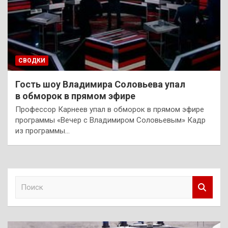
СВОДКИ
Гость шоу Владимира Соловьева упал
в обморок в прямом эфире
Профессор Карнеев упал в обморок в прямом эфире
программы «Вечер с Владимиром Соловьевым» Кадр
из программы…
П
о
и
с
к