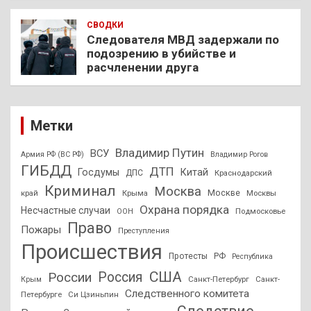
СВОДКИ
Следователя МВД задержали по
подозрению в убийстве и
расчленении друга
Метки
Владимир Путин
ВСУ
Армия РФ (ВС РФ)
Владимир Рогов
ГИБДД
ДТП
Госдумы
Китай
ДПС
Краснодарский
Криминал
Москва
Москве
край
Крыма
Москвы
Охрана порядка
Несчастные случаи
Подмосковье
ООН
Право
Пожары
Преступления
Происшествия
Протесты
РФ
Республика
США
России
Россия
Санкт-Петербург
Санкт-
Крым
Следственного комитета
Петербурге
Си Цзиньпин