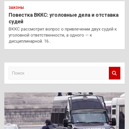
ЗАКОНЫ
Повестка ВККС: уголовные дела и отставка
судей
ВККС рассмотрит вопрос о привлечении двух судей к
уголовной ответственности, а одного — к
дисциплинарной. 16…
П
о
и
с
к