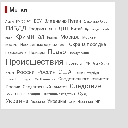
Метки
Владимир Путин
ВСУ
Армия РФ (ВС РФ)
Владимир Рогов
ГИБДД
ДТП
Госдумы
Китай
ДПС
Краснодарский
Криминал
Москва
Москве
край
Крыма
Охрана порядка
Несчастные случаи
Москвы
ООН
Право
Пожары
Подмосковье
Преступления
Происшествия
Протесты
РФ
Республика
США
России
Россия
Санкт-Петербург
Крым
Следственного комитета
Санкт-Петербурге
Си Цзиньпин
Следствие
России
Следственный комитет
Суд
Спецоперации
Стихийные бедствия
Сочи
Украина
Украины
ЧП
Украине
ФСБ
Франция