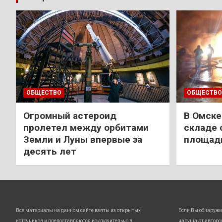
ОБЩЕСТВО
ОБЩЕСТВО
Огромный астероид
В Омске
пролетел между орбитами
складе 
Земли и Луны впервые за
площади
десять лет
Все материалы на данном сайте взяты из открытых
Если Вы обнаружи
источников и предоставляются исключительно в
нарушают авторс