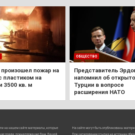
ОБЩЕСТВО
 произошел пожар на
Представитель Эрдо
с пластиком на
напомнил об открыт
 3500 кв. м
Турции в вопросе
расширения НАТО
ли на нашем сайте материалы, которые
На сайте могут быть опубликованы матери
кие права, принадлежащие Вам, Вашей
При цитировании ссылка на источник обяз