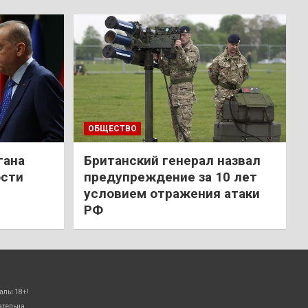
ОБЩЕСТВО
гана
Британский генерал назвал
ости
предупреждение за 10 лет
условием отражения атаки
РФ
алы 18+!
ательна.