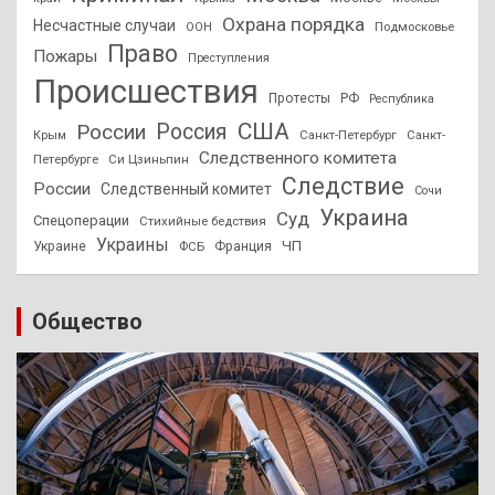
Охрана порядка
Несчастные случаи
Подмосковье
ООН
Право
Пожары
Преступления
Происшествия
Протесты
РФ
Республика
США
России
Россия
Санкт-Петербург
Санкт-
Крым
Следственного комитета
Петербурге
Си Цзиньпин
Следствие
России
Следственный комитет
Сочи
Украина
Суд
Спецоперации
Стихийные бедствия
Украины
ЧП
Украине
ФСБ
Франция
Общество