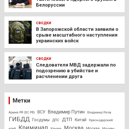
Белоруссии
СВОДКИ
В Запорожской области заявили о
срыве масштабного наступления
украинских войск
СВОДКИ
Следователя МВД задержали по
подозрению в убийстве и
расчленении друга
Метки
Владимир Путин
ВСУ
Армия РФ (ВС РФ)
Владимир Рогов
ГИБДД
ДТП
Госдумы
Китай
ДПС
Краснодарский
Криминал
Москва
Москве
край
Крыма
Москвы