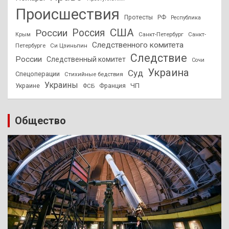
Происшествия
Протесты
РФ
Республика
США
России
Россия
Санкт-Петербург
Санкт-
Крым
Следственного комитета
Петербурге
Си Цзиньпин
Следствие
России
Следственный комитет
Сочи
Украина
Суд
Спецоперации
Стихийные бедствия
Украины
ЧП
Украине
ФСБ
Франция
Общество