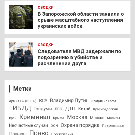
СВОДКИ
В Запорожской области заявили о
срыве масштабного наступления
украинских войск
СВОДКИ
Следователя МВД задержали по
подозрению в убийстве и
расчленении друга
Метки
Владимир Путин
ВСУ
Армия РФ (ВС РФ)
Владимир Рогов
ГИБДД
ДТП
Госдумы
Китай
ДПС
Краснодарский
Криминал
Москва
Москве
край
Крыма
Москвы
Охрана порядка
Несчастные случаи
Подмосковье
ООН
Право
Пожары
Преступления