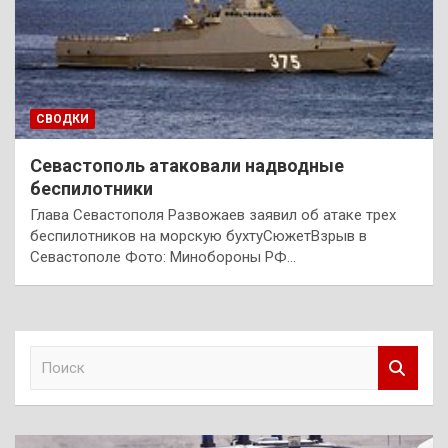
СВОДКИ
Севастополь атаковали надводные
беспилотники
Глава Севастополя Развожаев заявил об атаке трех
беспилотников на морскую бухтуСюжетВзрыв в
Севастополе Фото: Минобороны РФ…
П
о
и
с
к