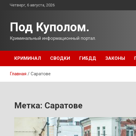
Перейти
Четверг, 6 августа, 2026
к
содержимому
Под Куполом.
Криминальный информационный портал.
КРИМИНАЛ
СВОДКИ
ГИБДД
ЗАКОНЫ
Главная
Саратове
Метка:
Саратове