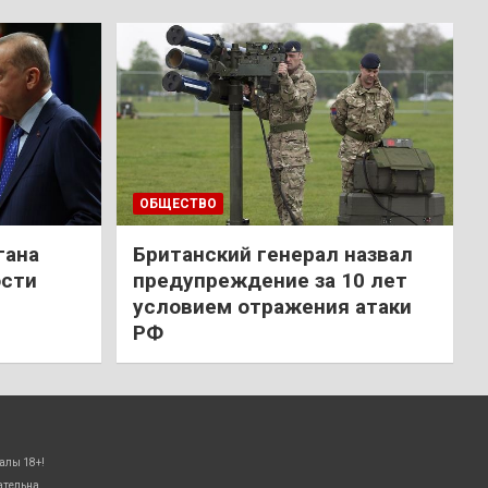
ОБЩЕСТВО
гана
Британский генерал назвал
ости
предупреждение за 10 лет
условием отражения атаки
РФ
алы 18+!
ательна.