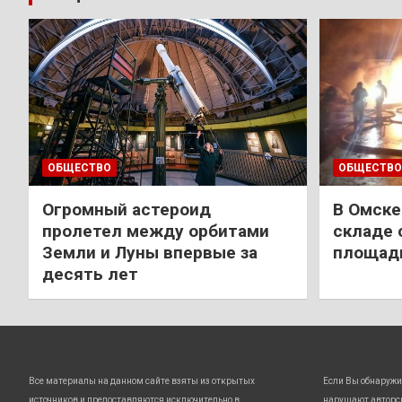
ОБЩЕСТВО
ОБЩЕСТВО
Огромный астероид
В Омске
пролетел между орбитами
складе 
Земли и Луны впервые за
площади
десять лет
Все материалы на данном сайте взяты из открытых
Если Вы обнаружи
источников и предоставляются исключительно в
нарушают авторс