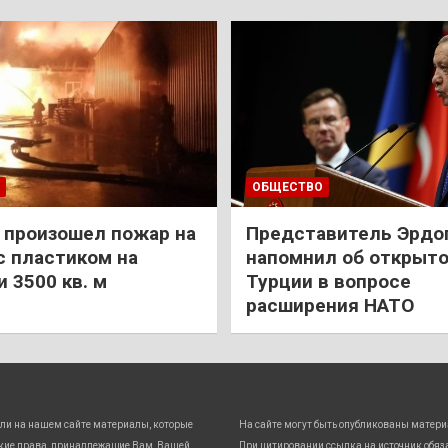
ОБЩЕСТВО
 произошел пожар на
Представитель Эрдо
с пластиком на
напомнил об открыт
 3500 кв. м
Турции в вопросе
расширения НАТО
ли на нашем сайте материалы, которые
На сайте могут быть опубликованы матери
кие права, принадлежащие Вам, Вашей
При цитировании ссылка на источник обяз