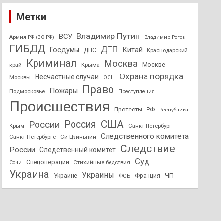
Метки
Владимир Путин
ВСУ
Армия РФ (ВС РФ)
Владимир Рогов
ГИБДД
ДТП
Госдумы
Китай
ДПС
Краснодарский
Криминал
Москва
Москве
край
Крыма
Охрана порядка
Несчастные случаи
Москвы
ООН
Право
Пожары
Подмосковье
Преступления
Происшествия
Протесты
РФ
Республика
США
России
Россия
Санкт-Петербург
Крым
Следственного комитета
Санкт-Петербурге
Си Цзиньпин
Следствие
России
Следственный комитет
Суд
Спецоперации
Стихийные бедствия
Сочи
Украина
Украины
ЧП
Украине
ФСБ
Франция