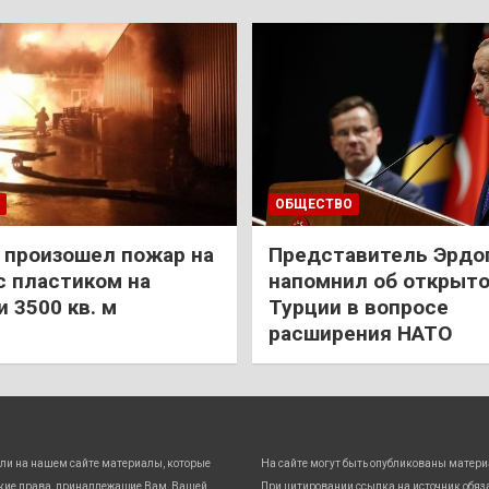
ОБЩЕСТВО
 произошел пожар на
Представитель Эрдо
с пластиком на
напомнил об открыт
 3500 кв. м
Турции в вопросе
расширения НАТО
ли на нашем сайте материалы, которые
На сайте могут быть опубликованы матери
кие права, принадлежащие Вам, Вашей
При цитировании ссылка на источник обяз