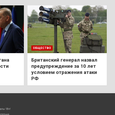
ОБЩЕСТВО
гана
Британский генерал назвал
ости
предупреждение за 10 лет
условием отражения атаки
РФ
алы 18+!
ательна.