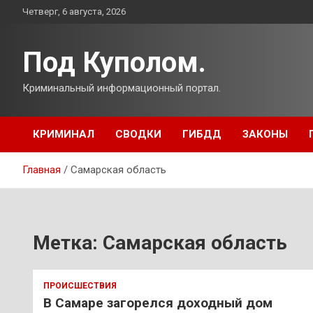
Перейти
Четверг, 6 августа, 2026
к
содержимому
Под Куполом.
Криминальный информационный портал.
КРИМИНАЛ
СВОДКИ
ГИБДД
ЗАКОНЫ
Главная
Самарская область
Метка:
Самарская область
ПРОИСШЕСТВИЯ
В Самаре загорелся доходный дом