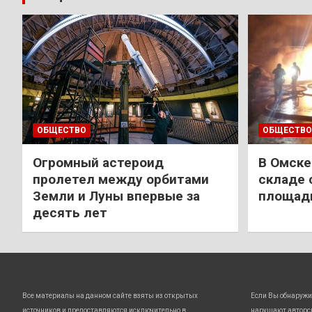
ОБЩЕСТВО
ОБЩЕСТВО
Огромный астероид
В Омске
пролетел между орбитами
складе 
Земли и Луны впервые за
площади
десять лет
Все материалы на данном сайте взяты из открытых
Если Вы обнаружи
источников и предоставляются исключительно в
нарушают авторс