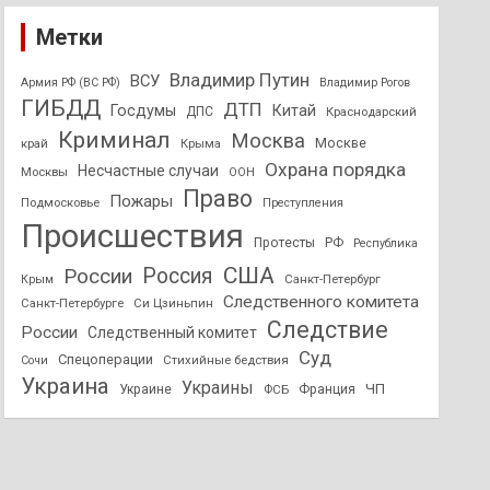
Метки
Владимир Путин
ВСУ
Армия РФ (ВС РФ)
Владимир Рогов
ГИБДД
ДТП
Госдумы
Китай
ДПС
Краснодарский
Криминал
Москва
Москве
край
Крыма
Охрана порядка
Несчастные случаи
Москвы
ООН
Право
Пожары
Подмосковье
Преступления
Происшествия
Протесты
РФ
Республика
США
России
Россия
Санкт-Петербург
Крым
Следственного комитета
Санкт-Петербурге
Си Цзиньпин
Следствие
России
Следственный комитет
Суд
Спецоперации
Стихийные бедствия
Сочи
Украина
Украины
ЧП
Украине
ФСБ
Франция