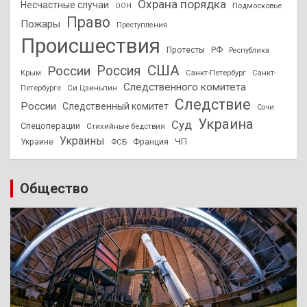
Охрана порядка
Несчастные случаи
Подмосковье
ООН
Право
Пожары
Преступления
Происшествия
Протесты
РФ
Республика
США
России
Россия
Санкт-Петербург
Санкт-
Крым
Следственного комитета
Петербурге
Си Цзиньпин
Следствие
России
Следственный комитет
Сочи
Украина
Суд
Спецоперации
Стихийные бедствия
Украины
ЧП
Украине
ФСБ
Франция
Общество