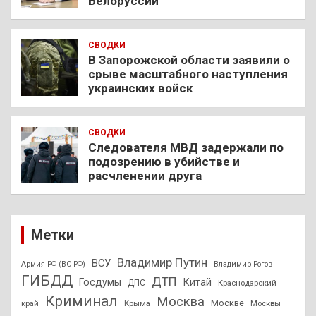
Белоруссии
СВОДКИ
В Запорожской области заявили о
срыве масштабного наступления
украинских войск
СВОДКИ
Следователя МВД задержали по
подозрению в убийстве и
расчленении друга
Метки
Владимир Путин
ВСУ
Армия РФ (ВС РФ)
Владимир Рогов
ГИБДД
ДТП
Госдумы
Китай
ДПС
Краснодарский
Криминал
Москва
Москве
край
Крыма
Москвы