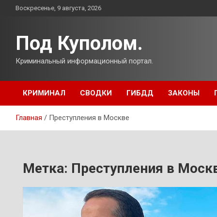
Перейти
Воскресенье, 9 августа, 2026
к
содержимому
Под Куполом.
Криминальный информационный портал.
КРИМИНАЛ
СВОДКИ
ГИБДД
ЗАКОНЫ
Главная
Преступления в Москве
Метка:
Преступления в Моск