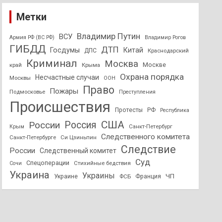
Метки
Владимир Путин
ВСУ
Армия РФ (ВС РФ)
Владимир Рогов
ГИБДД
ДТП
Госдумы
Китай
ДПС
Краснодарский
Криминал
Москва
Москве
край
Крыма
Охрана порядка
Несчастные случаи
Москвы
ООН
Право
Пожары
Подмосковье
Преступления
Происшествия
Протесты
РФ
Республика
США
России
Россия
Санкт-Петербург
Крым
Следственного комитета
Санкт-Петербурге
Си Цзиньпин
Следствие
России
Следственный комитет
Суд
Спецоперации
Стихийные бедствия
Сочи
Украина
Украины
ЧП
Украине
ФСБ
Франция