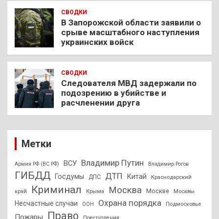
СВОДКИ
В Запорожской области заявили о
срыве масштабного наступления
украинских войск
СВОДКИ
Следователя МВД задержали по
подозрению в убийстве и
расчленении друга
Метки
Владимир Путин
ВСУ
Армия РФ (ВС РФ)
Владимир Рогов
ГИБДД
ДТП
Госдумы
Китай
ДПС
Краснодарский
Криминал
Москва
Москве
край
Крыма
Москвы
Охрана порядка
Несчастные случаи
Подмосковье
ООН
Право
Пожары
Преступления