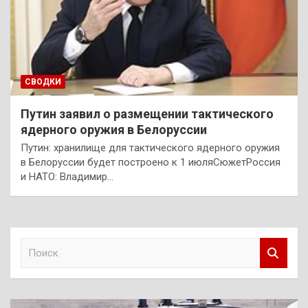
СВОДКИ
Путин заявил о размещении тактического
ядерного оружия в Белоруссии
Путин: хранилище для тактического ядерного оружия
в Белоруссии будет построено к 1 июляСюжетРоссия
и НАТО: Владимир…
П
о
и
с
к