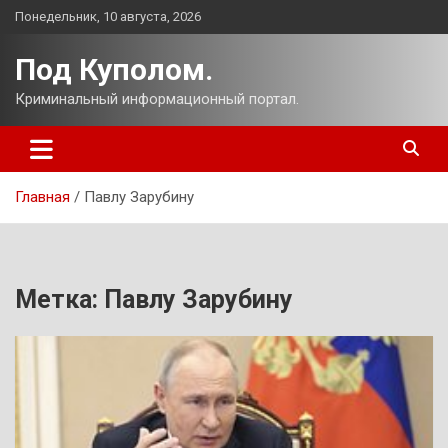
Перейти
Понедельник, 10 августа, 2026
к
содержимому
Под Куполом.
Криминальный информационный портал.
Главная
Павлу Зарубину
Метка:
Павлу Зарубину