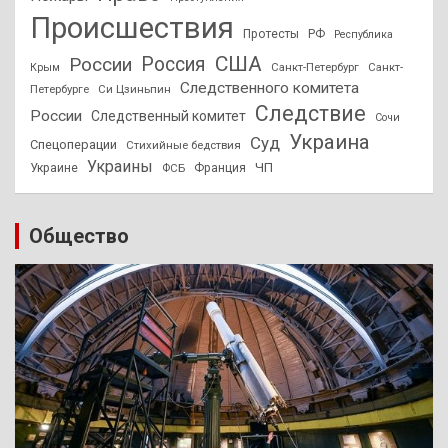
Происшествия
Протесты
РФ
Республика
США
России
Россия
Санкт-Петербург
Санкт-
Крым
Следственного комитета
Петербурге
Си Цзиньпин
Следствие
России
Следственный комитет
Сочи
Украина
Суд
Спецоперации
Стихийные бедствия
Украины
ЧП
Украине
ФСБ
Франция
Общество