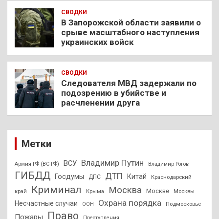
СВОДКИ
В Запорожской области заявили о
срыве масштабного наступления
украинских войск
СВОДКИ
Следователя МВД задержали по
подозрению в убийстве и
расчленении друга
Метки
Владимир Путин
ВСУ
Армия РФ (ВС РФ)
Владимир Рогов
ГИБДД
ДТП
Госдумы
Китай
ДПС
Краснодарский
Криминал
Москва
Москве
край
Крыма
Москвы
Охрана порядка
Несчастные случаи
Подмосковье
ООН
Право
Пожары
Преступления