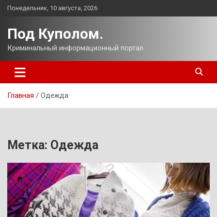
Перейти
Понедельник, 10 августа, 2026
к
содержимому
Под Куполом.
Криминальный информационный портал.
Главная
Одежда
Метка:
Одежда