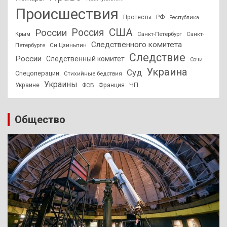
Происшествия
Протесты
РФ
Республика
США
России
Россия
Санкт-Петербург
Санкт-
Крым
Следственного комитета
Петербурге
Си Цзиньпин
Следствие
России
Следственный комитет
Сочи
Украина
Суд
Спецоперации
Стихийные бедствия
Украины
ЧП
Украине
ФСБ
Франция
Общество