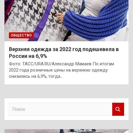
ОБЩЕСТВО
Верхняя одежда за 2022 год подешевела в
России на 6,9%
Фото: ТАСС/URA.RU/Александр Мамаев По итогам
2022 года розничные цены на верхнюю одежду
снизились на 6,9%, тогда…
П
о
и
с
к