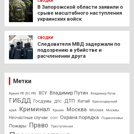
СВОДКИ
В Запорожской области заявили о
срыве масштабного наступления
украинских войск
СВОДКИ
Следователя МВД задержали по
подозрению в убийстве и
расчленении друга
Метки
Владимир Путин
ВСУ
Армия РФ (ВС РФ)
Владимир Рогов
ГИБДД
ДТП
Госдумы
Китай
ДПС
Краснодарский
Криминал
Москва
Москве
край
Крыма
Москвы
Охрана порядка
Несчастные случаи
Подмосковье
ООН
Право
Пожары
Преступления