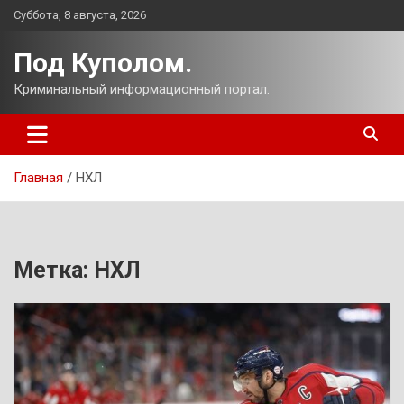
Перейти
Суббота, 8 августа, 2026
к
содержимому
Под Куполом.
Криминальный информационный портал.
Главная
НХЛ
Метка:
НХЛ