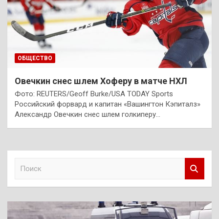
ОБЩЕСТВО
Овечкин снес шлем Хоферу в матче НХЛ
Фото: REUTERS/Geoff Burke/USA TODAY Sports
Российский форвард и капитан «Вашингтон Кэпиталз»
Александр Овечкин снес шлем голкиперу…
П
о
и
с
к