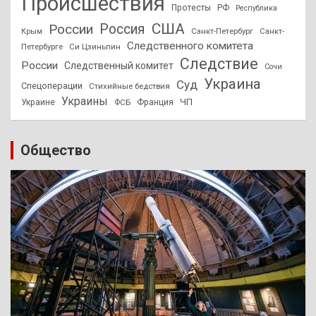
Происшествия
Протесты
РФ
Республика
США
России
Россия
Санкт-Петербург
Санкт-
Крым
Следственного комитета
Петербурге
Си Цзиньпин
Следствие
России
Следственный комитет
Сочи
Украина
Суд
Спецоперации
Стихийные бедствия
Украины
ЧП
Украине
ФСБ
Франция
Общество