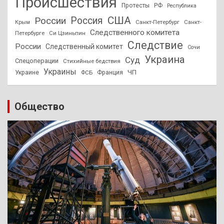
Происшествия
Протесты
РФ
Республика
США
России
Россия
Санкт-Петербург
Санкт-
Крым
Следственного комитета
Петербурге
Си Цзиньпин
Следствие
России
Следственный комитет
Сочи
Украина
Суд
Спецоперации
Стихийные бедствия
Украины
ЧП
Украине
ФСБ
Франция
Общество