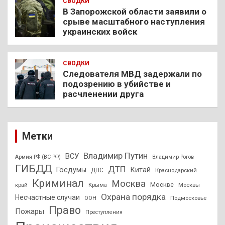
СВОДКИ
В Запорожской области заявили о
срыве масштабного наступления
украинских войск
СВОДКИ
Следователя МВД задержали по
подозрению в убийстве и
расчленении друга
Метки
Владимир Путин
ВСУ
Армия РФ (ВС РФ)
Владимир Рогов
ГИБДД
ДТП
Госдумы
Китай
ДПС
Краснодарский
Криминал
Москва
Москве
край
Крыма
Москвы
Охрана порядка
Несчастные случаи
Подмосковье
ООН
Право
Пожары
Преступления